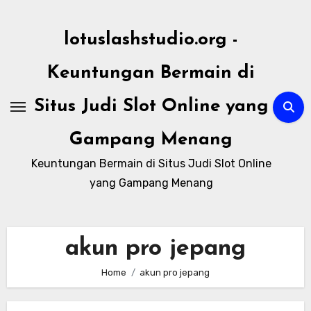
Skip
to
lotuslashstudio.org -
content
Keuntungan Bermain di
Situs Judi Slot Online yang
Gampang Menang
Keuntungan Bermain di Situs Judi Slot Online
yang Gampang Menang
akun pro jepang
Home
akun pro jepang