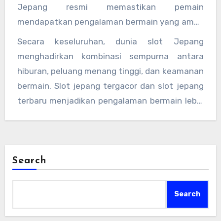
Jepang resmi membantu pemain menghindari
Jepang resmi memastikan pemain
situs slot Jepang palsu yang bisa merugikan.
mendapatkan pengalaman bermain yang aman
dan peluang menang optimal. Slot jepang asli
Secara keseluruhan, dunia slot Jepang
dan slot gacor jepang selalu diperbarui secara
menghadirkan kombinasi sempurna antara
berkala, menjaga kualitas permainan tetap
hiburan, peluang menang tinggi, dan keamanan
unggul dibandingkan slot luar negeri. Akun pro
bermain. Slot jepang tergacor dan slot jepang
slot Jepang menjadi pilihan cerdas bagi
terbaru menjadikan pengalaman bermain lebih
pemain yang ingin memaksimalkan strategi
dinamis dan menyenangkan, sementara situs
dan menikmati semua fitur eksklusif yang
server Jepang resmi memastikan semua
ditawarkan oleh server resmi.
pemain mendapatkan kualitas terbaik. Bagi
siapa pun yang ingin merasakan sensasi slot
Search
Jepang asli, link slot Jepang terpercaya adalah
kunci untuk membuka berbagai permainan slot
Search
gacor jepang dan slot Jepang no 1 yang tidak
akan mengecewakan.