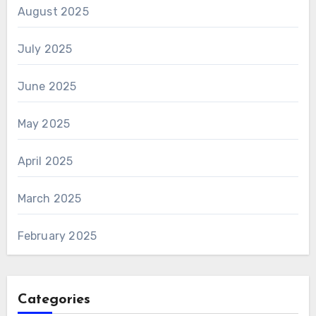
August 2025
July 2025
June 2025
May 2025
April 2025
March 2025
February 2025
Categories