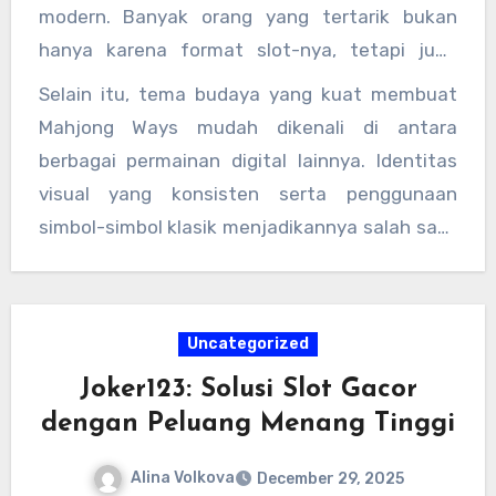
modern. Banyak orang yang tertarik bukan
hanya karena format slot-nya, tetapi juga
karena rasa nostalgia terhadap permainan
Selain itu, tema budaya yang kuat membuat
mahjong yang sudah dikenal luas di berbagai
Mahjong Ways mudah dikenali di antara
negara Asia.
berbagai permainan digital lainnya. Identitas
visual yang konsisten serta penggunaan
simbol-simbol klasik menjadikannya salah satu
contoh adaptasi budaya yang berhasil dalam
industri permainan digital.
Uncategorized
Joker123: Solusi Slot Gacor
dengan Peluang Menang Tinggi
Alina Volkova
December 29, 2025