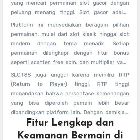
yang mencari permainan slot gacor dengan
peluang menang tinggi. Slot gacor adalah
istilah populer yang merujuk pada mesin slot
Platform ini menyediakan beragam pilihan
yang sering memberikan kemenangan, baik
permainan, mulai dari slot klasik hingga slot
kecil maupun jackpot besar. Di SLOT88, pemain
modern dengan tema menarik. Setiap
dapat menemukan berbagai jenis slot yang
permainan dilengkapi dengan fitur bonus
telah terbukti sering memberikan
seperti scatter, free spin, dan multiplier yang
kemenangan, membuat pengalaman bermain
meningkatkan kesempatan menang. Hal ini
SLOT88 juga unggul karena memiliki RTP
lebih seru dan menguntungkan.
membuat pemain tidak hanya mengandalkan
(Return to Player) tinggi. RTP tinggi
keberuntungan, tetapi juga dapat
menandakan bahwa persentase kemenangan
memanfaatkan strategi bermain untuk
yang bisa diperoleh pemain lebih besar
memaksimalkan kemenangan. Dengan
dibandingkan platform lain. Dengan demikian,
tampilan grafis yang menarik dan animasi
Fitur Lengkap dan
SLOT88 bukan sekadar tempat bermain
halus, SLOT88 menawarkan pengalaman
hiburan, tetapi juga sarana bagi pemain untuk
Keamanan Bermain di
bermain yang menyenangkan sekaligus