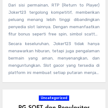
Dukungan layanan pelanggan yang responsif
Dari sisi permainan, RTP (Return to Player)
luar. Bagi para pemain, kepastian akan keadilan
juga menjadi nilai tambah, karena setiap
Joker123 tergolong kompetitif, memberikan
sistem ini adalah hal yang fundamental. Ketika
masalah atau pertanyaan bisa ditangani
peluang menang lebih tinggi dibandingkan
sebuah mesin slot bekerja secara jujur, maka
dengan cepat.
penyedia slot lainnya. Dengan memanfaatkan
strategi yang diterapkan oleh pemain, seperti
fitur bonus seperti free spin, simbol scatter,
pengaturan manajemen modal dan pemilihan
dan jackpot progresif, pemain memiliki
waktu bermain, akan menjadi jauh lebih
Secara keseluruhan, Joker123 tidak hanya
kesempatan lebih besar untuk memperoleh
efektif. Inilah yang mendasari reputasi
menawarkan hiburan, tetapi juga pengalaman
kemenangan besar. Kombinasi ini membuat
Joker123 sebagai penyedia yang selalu
bermain yang aman, menyenangkan, dan
Joker123 menjadi platform yang sangat
memberikan peluang menang yang masuk akal
menguntungkan. Slot gacor yang tersedia di
diminati oleh para penggemar slot online.
dan nyata bagi penggunanya.
platform ini membuat setiap putaran menjadi
peluang untuk meraih kemenangan maksimal,
menjadikannya pilihan tepat bagi siapa saja
yang ingin bermain slot online dengan peluang
Uncategorized
menang tinggi.
PG SOFT dan Popularitas