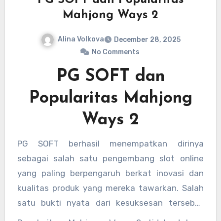
Mahjong Ways 2
Alina Volkova
December 28, 2025
No Comments
PG SOFT dan
Popularitas Mahjong
Ways 2
PG SOFT berhasil menempatkan dirinya
sebagai salah satu pengembang slot online
yang paling berpengaruh berkat inovasi dan
kualitas produk yang mereka tawarkan. Salah
satu bukti nyata dari kesuksesan tersebut
adalah daftar
situs slot mahjong
ways 2,