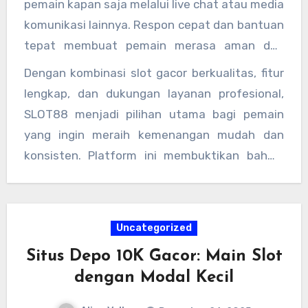
pemain kapan saja melalui live chat atau media
menguji strategi baru untuk meningkatkan
komunikasi lainnya. Respon cepat dan bantuan
peluang menang.
tepat membuat pemain merasa aman dan
nyaman, sehingga mereka dapat bermain
Dengan kombinasi slot gacor berkualitas, fitur
dengan tenang dan fokus meraih kemenangan.
lengkap, dan dukungan layanan profesional,
SLOT88 menjadi pilihan utama bagi pemain
yang ingin meraih kemenangan mudah dan
konsisten. Platform ini membuktikan bahwa
bermain slot online tidak hanya soal
keberuntungan, tetapi juga pengalaman,
strategi, dan kenyamanan bermain yang
Uncategorized
diberikan oleh penyedia terpercaya. Bagi siapa
Situs Depo 10K Gacor: Main Slot
saja yang ingin mencoba peruntungan dengan
dengan Modal Kecil
slot gacor gampang menang, SLOT88 hadir
sebagai solusi terbaik.