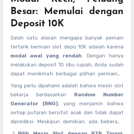
dana
depo 10K
. Dengan modal deposit yang
Besar: Memulai dengan
hanya sebesar 10 ribu rupiah, pemain sudah
Deposit 10K
bisa menikmati permainan dan mengejar
peluang jackpot yang menggiurkan. Artikel ini
Salah satu alasan mengapa banyak pemain
akan membahas bagaimana Anda dapat
tertarik bermain slot depo 10K adalah karena
memanfaatkan modal kecil ini dengan bijak
modal awal yang rendah
. Dengan hanya
dan meningkatkan peluang Anda untuk meraih
melakukan deposit 10 ribu rupiah, Anda sudah
kemenangan besar dalam permainan slot.
dapat menikmati berbagai pilihan permainan
slot yang ada. Meskipun nominalnya kecil,
Yang perlu dipahami adalah bahwa mesin slot
namun dengan strategi yang tepat, peluang
bekerja berdasarkan
Random Number
untuk meraih kemenangan besar tetap
Generator (RNG)
, yang menjamin bahwa
terbuka lebar.
setiap putaran bersifat acak dan tidak dapat
diprediksi. Meskipun demikian, ada beberapa
cara yang bisa membantu meningkatkan
Pilih Mesin Slot dengan RTP Tinggi
: