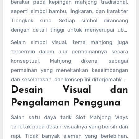
berakar pada kepingan mahjong tradisional,
seperti simbol bambu, lingkaran, dan karakter
Tiongkok kuno. Setiap simbol dirancang
dengan detail tinggi untuk menyerupai ubin
mahjong asli, sehingga memberikan kesan
Selain simbol visual, tema mahjong juga
autentik. Latar belakang permainan umumnya
tercermin dalam alur permainannya secara
menggunakan warna hijau giok atau emas,
konseptual. Mahjong dikenal sebagai
yang dalam budaya Tiongkok sering
permainan yang menekankan keseimbangan
diasosiasikan dengan kemakmuran dan
dan keselarasan, dan konsep ini diterjemahkan
keharmonisan.
Desain Visual dan
ke dalam format digital melalui susunan simbol
yang teratur serta animasi yang halus. Hal ini
Pengalaman Pengguna
membuat pengalaman visual terasa lebih
tenang dibandingkan permainan digital lain
Salah satu daya tarik Slot Mahjong Ways
yang cenderung penuh efek mencolok.
terletak pada desain visualnya yang bersih dan
rapi. Tidak banyak elemen yang berlebihan,