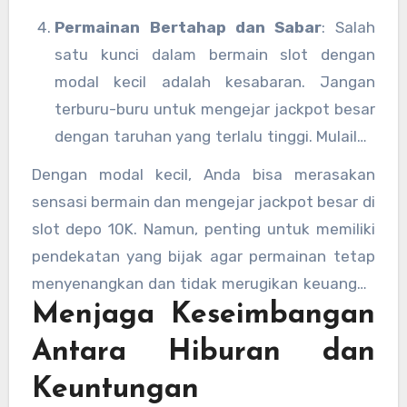
cara mengaktifkan fitur-fitur ini.
Anda belum mencapai kemenangan. Dengan
Permainan Bertahap dan Sabar
: Salah
bermain secara bijak, Anda dapat
satu kunci dalam bermain slot dengan
memaksimalkan kesempatan untuk
modal kecil adalah kesabaran. Jangan
menang tanpa merusak anggaran Anda.
terburu-buru untuk mengejar jackpot besar
dengan taruhan yang terlalu tinggi. Mulailah
dengan taruhan yang kecil dan tingkatkan
Dengan modal kecil, Anda bisa merasakan
secara perlahan sesuai dengan
sensasi bermain dan mengejar jackpot besar di
perkembangan saldo Anda. Dengan cara ini,
slot depo 10K. Namun, penting untuk memiliki
Anda dapat memperpanjang waktu bermain
pendekatan yang bijak agar permainan tetap
dan memaksimalkan peluang menang.
menyenangkan dan tidak merugikan keuangan
Menjaga Keseimbangan
Anda.
Antara Hiburan dan
Keuntungan