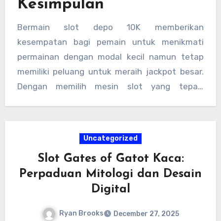
Kesimpulan
adalah cara yang baik untuk memahami
mekanisme permainan dan mempelajari
Bermain slot depo 10K memberikan
strategi tanpa tekanan.
kesempatan bagi pemain untuk menikmati
permainan dengan modal kecil namun tetap
memiliki peluang untuk meraih jackpot besar.
Dengan memilih mesin slot yang tepat,
memanfaatkan fitur bonus, serta bermain
dengan bijak, Anda dapat meningkatkan
peluang kemenangan Anda meskipun hanya
Uncategorized
memulai dengan deposit kecil. Ingatlah untuk
Slot Gates of Gatot Kaca:
selalu menjaga keseimbangan antara hiburan
Perpaduan Mitologi dan Desain
dan harapan keuntungan, serta mengelola
Digital
anggaran Anda agar permainan tetap
menyenangkan dan tidak merugikan. Dengan
Ryan Brooks
December 27, 2025
strategi yang tepat, modal kecil bisa