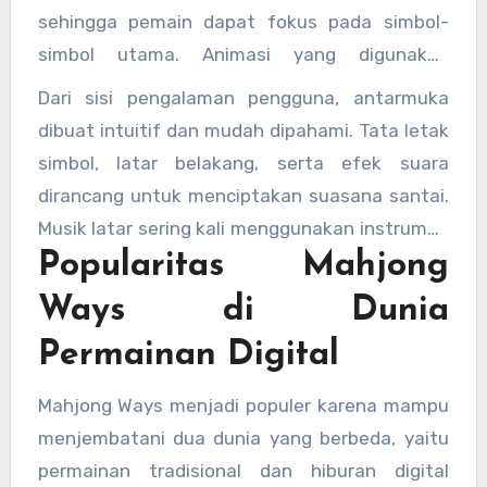
sehingga pemain dapat fokus pada simbol-
simbol utama. Animasi yang digunakan
biasanya lembut dan konsisten, menyesuaikan
Dari sisi pengalaman pengguna, antarmuka
dengan tema tradisional yang diangkat.
dibuat intuitif dan mudah dipahami. Tata letak
simbol, latar belakang, serta efek suara
dirancang untuk menciptakan suasana santai.
Musik latar sering kali menggunakan instrumen
Popularitas Mahjong
tradisional Asia yang memberikan nuansa
klasik dan menenangkan.
Ways di Dunia
Permainan Digital
Mahjong Ways menjadi populer karena mampu
menjembatani dua dunia yang berbeda, yaitu
permainan tradisional dan hiburan digital