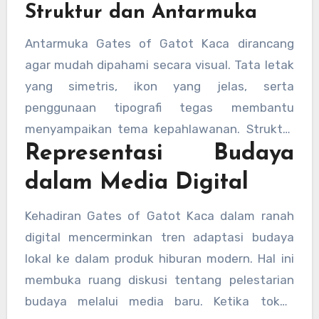
Struktur dan Antarmuka
pengenal identitas budaya yang kuat. Dengan
demikian, pengguna dapat mengenali akar
Antarmuka Gates of Gatot Kaca dirancang
cerita yang menjadi dasar pengembangannya.
agar mudah dipahami secara visual. Tata letak
yang simetris, ikon yang jelas, serta
penggunaan tipografi tegas membantu
menyampaikan tema kepahlawanan. Struktur
Representasi Budaya
ini menunjukkan bagaimana desain modern
dapat mengakomodasi narasi tradisional tanpa
dalam Media Digital
kehilangan kejelasan fungsi.
Kehadiran Gates of Gatot Kaca dalam ranah
digital mencerminkan tren adaptasi budaya
lokal ke dalam produk hiburan modern. Hal ini
membuka ruang diskusi tentang pelestarian
budaya melalui media baru. Ketika tokoh