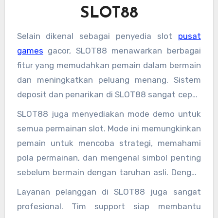
memperoleh keuntungan nyata. Banyak
profesional.
SLOT88
pemain loyal memilih SLOT88 sebagai platform
utama karena konsistensi slot gacor yang
Selain dikenal sebagai penyedia slot
pusat
ditawarkan, memungkinkan mereka meraih
games
gacor, SLOT88 menawarkan berbagai
kemenangan secara rutin.
fitur yang memudahkan pemain dalam bermain
dan meningkatkan peluang menang. Sistem
deposit dan penarikan di SLOT88 sangat cepat
dan aman, mendukung metode populer seperti
SLOT88 juga menyediakan mode demo untuk
transfer bank, e-wallet, hingga QRIS.
semua permainan slot. Mode ini memungkinkan
Kemudahan transaksi ini membuat pemain bisa
pemain untuk mencoba strategi, memahami
langsung fokus pada permainan tanpa
pola permainan, dan mengenal simbol penting
terganggu oleh proses administrasi yang rumit.
sebelum bermain dengan taruhan asli. Dengan
adanya mode demo, pemain baru dapat
Layanan pelanggan di SLOT88 juga sangat
memulai tanpa risiko kehilangan modal,
profesional. Tim support siap membantu
sementara pemain berpengalaman dapat