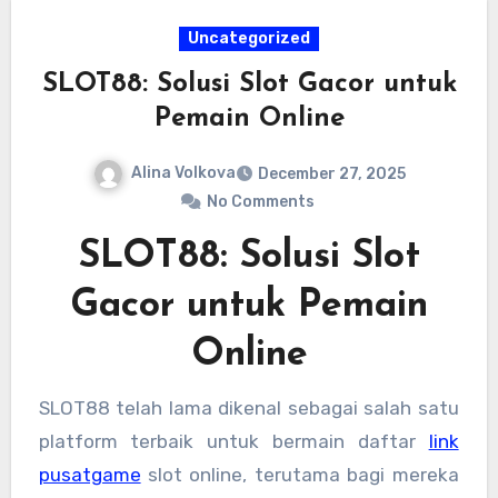
dapat hidup berdampingan dengan teknologi
Uncategorized
modern melalui interpretasi yang kreatif dan
SLOT88: Solusi Slot Gacor untuk
bertanggung jawab.
Pemain Online
Alina Volkova
December 27, 2025
No Comments
SLOT88: Solusi Slot
Gacor untuk Pemain
Online
SLOT88 telah lama dikenal sebagai salah satu
platform terbaik untuk bermain daftar
link
pusatgame
slot online, terutama bagi mereka