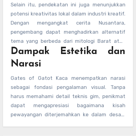
seperti Gatot Kaca diperkenalkan dalam
Selain itu, pendekatan ini juga menunjukkan
format digital, nilai-nilai yang dibawanya—
potensi kreativitas lokal dalam industri kreatif.
keberanian, tanggung jawab, dan pengabdian—
Dengan mengangkat cerita Nusantara,
dapat dikenali oleh audiens yang lebih luas.
pengembang dapat menghadirkan alternatif
tema yang berbeda dari mitologi Barat atau
Dampak Estetika dan
fantasi generik, sekaligus memperkaya
keragaman konten digital.
Narasi
Gates of Gatot Kaca menempatkan narasi
sebagai fondasi pengalaman visual. Tanpa
harus memahami detail teknis gim, penikmat
dapat mengapresiasi bagaimana kisah
pewayangan diterjemahkan ke dalam desain
karakter, latar, dan simbol. Pendekatan naratif
ini menegaskan bahwa budaya tradisional