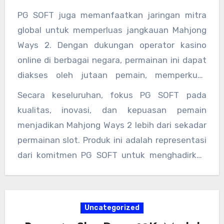
bosan. Selain itu, mereka juga mengoptimalkan
PG SOFT juga memanfaatkan jaringan mitra
sistem keamanan dan keadilan melalui RNG
global untuk memperluas jangkauan Mahjong
(Random Number Generator) yang teruji,
Ways 2. Dengan dukungan operator kasino
sehingga setiap hasil permainan benar-benar
online di berbagai negara, permainan ini dapat
acak dan transparan.
diakses oleh jutaan pemain, memperkuat
reputasi PG SOFT sebagai pengembang yang
Secara keseluruhan, fokus PG SOFT pada
mampu bersaing di pasar internasional.
kualitas, inovasi, dan kepuasan pemain
menjadikan Mahjong Ways 2 lebih dari sekadar
permainan slot. Produk ini adalah representasi
dari komitmen PG SOFT untuk menghadirkan
hiburan digital yang relevan, menarik, dan
berkelanjutan. Dengan strategi yang matang,
tidak mengherankan jika Mahjong Ways 2 terus
Uncategorized
menjadi salah satu slot paling diminati hingga