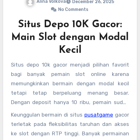
Alina Volkova
December 26, 2025
No Comments
Situs Depo 10K Gacor:
Main Slot dengan Modal
Kecil
Situs depo 10k gacor menjadi pilihan favorit
bagi banyak pemain slot online karena
memungkinkan bermain dengan modal kecil
tetapi tetap berpeluang menang besar.
Dengan deposit hanya 10 ribu, pemain sudah
bisa mencoba berbagai permainan slot menarik
Keunggulan bermain di situs
pusatgame
gacor
yang dilengkapi fitur bonus menguntungkan.
terletak pada fleksibilitas taruhan dan akses
Konsep ini sangat ideal bagi pemula maupun
ke slot dengan RTP tinggi. Banyak permainan
pemain berpengalaman yang ingin