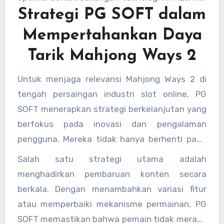
Strategi PG SOFT dalam
ini memperkuat posisi PG SOFT sebagai
pengembang yang memahami kebutuhan
Mempertahankan Daya
pasar global yang semakin mobile.
Tarik Mahjong Ways 2
Untuk menjaga relevansi Mahjong Ways 2 di
tengah persaingan industri slot online, PG
SOFT menerapkan strategi berkelanjutan yang
berfokus pada inovasi dan pengalaman
pengguna. Mereka tidak hanya berhenti pada
kesuksesan awal, tetapi terus melakukan
Salah satu strategi utama adalah
pembaruan agar permainan tetap segar dan
menghadirkan pembaruan konten secara
menarik.
berkala. Dengan menambahkan variasi fitur
atau memperbaiki mekanisme permainan, PG
SOFT memastikan bahwa pemain tidak merasa