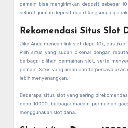
pemain bisa mengirimkan deposit sebesar 10
seluruh jumlah deposit dapat langsung digunak
Rekomendasi Situs Slot 
Jika Anda mencari link slot depo 10k, pastikan
Pilih situs yang sudah dikenal dengan repu
berbagai pilihan permainan slot, serta me
pemain. Situs yang aman dan terpercaya akan
lebih menyenangkan.
Beberapa situs slot yang sering direkomenda
depo 10000, berbagai macam permainan gaco
menggunakan slot dana.