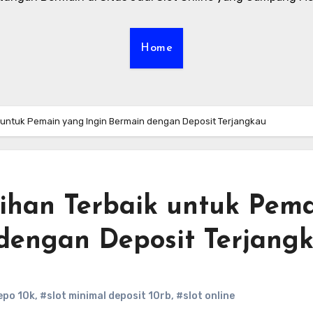
Home
aik untuk Pemain yang Ingin Bermain dengan Deposit Terjangkau
Pilihan Terbaik untuk Pem
dengan Deposit Terjang
epo 10k
,
#slot minimal deposit 10rb
,
#slot online