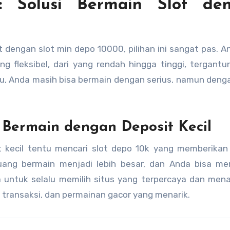
 Solusi Bermain Slot de
 dengan slot min depo 10000, pilihan ini sangat pas. A
g fleksibel, dari yang rendah hingga tinggi, tergant
u, Anda masih bisa bermain dengan serius, namun deng
Bermain dengan Deposit Kecil
t kecil tentu mencari slot depo 10k yang memberikan
uang bermain menjadi lebih besar, dan Anda bisa me
 untuk selalu memilih situs yang terpercaya dan men
 transaksi, dan permainan gacor yang menarik.