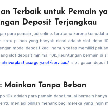
lihan Terbaik untuk Pemain y
engan Deposit Terjangkau
h satu pilihan yang banyak dicari adalah slot depo 1
gan modal deposit kecil namun tetap memiliki peluan
ng slot deposit minimal 10k, keuntungan bermain di si
ahriverplasticsurgery.net/services/
slot gacor deposi
K: Mainkan Tanpa Beban
epo 10k adalah para pemain dapat mulai bermain hany
 tentu menjadi pilihan menarik bagi mereka yang ingin