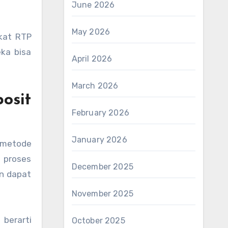
June 2026
May 2026
kat RTP
ka bisa
April 2026
March 2026
osit
February 2026
January 2026
i metode
 proses
December 2025
n dapat
November 2025
 berarti
October 2025