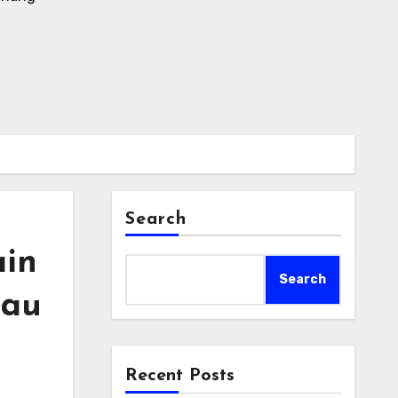
Search
ain
Search
kau
Recent Posts