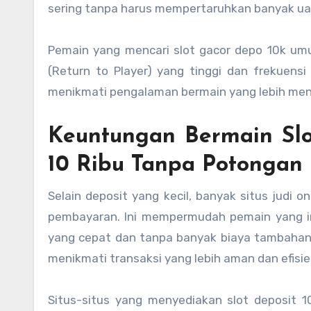
sering tanpa harus mempertaruhkan banyak ua
Pemain yang mencari slot gacor depo 10k u
(Return to Player) yang tinggi dan frekuens
menikmati pengalaman bermain yang lebih me
Keuntungan Bermain Slo
10 Ribu Tanpa Potongan
Selain deposit yang kecil, banyak situs judi 
pembayaran. Ini mempermudah pemain yang in
yang cepat dan tanpa banyak biaya tambaha
menikmati transaksi yang lebih aman dan efisie
Situs-situs yang menyediakan slot deposit 10