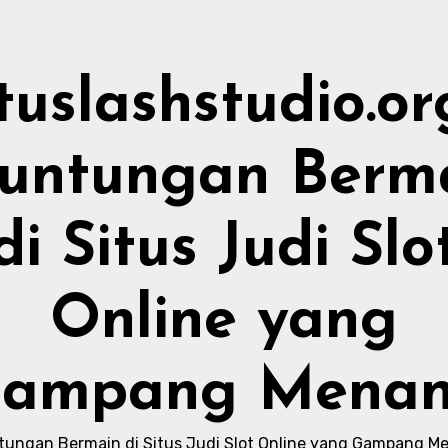
tuslashstudio.or
untungan Berm
di Situs Judi Slo
Online yang
ampang Mena
tungan Bermain di Situs Judi Slot Online yang Gampang M