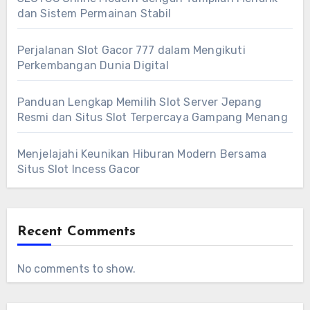
dan Sistem Permainan Stabil
Perjalanan Slot Gacor 777 dalam Mengikuti
Perkembangan Dunia Digital
Panduan Lengkap Memilih Slot Server Jepang
Resmi dan Situs Slot Terpercaya Gampang Menang
Menjelajahi Keunikan Hiburan Modern Bersama
Situs Slot Incess Gacor
Recent Comments
No comments to show.