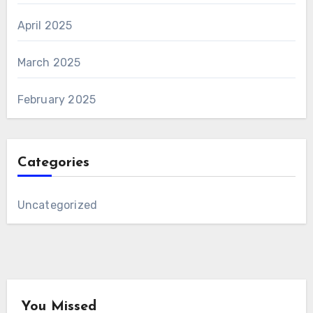
April 2025
March 2025
February 2025
Categories
Uncategorized
You Missed