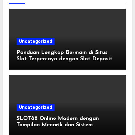
Uncategorized
Panduan Lengkap Bermain di Situs
Slot Terpercaya dengan Slot Deposit
QRIS 5 Ribu Termudah
Uncategorized
SLOT88 Online Modern dengan
Tampilan Menarik dan Sistem
Permainan Stabil