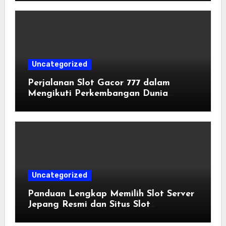
Uncategorized
Perjalanan Slot Gacor 777 dalam
Mengikuti Perkembangan Dunia
Digital
Uncategorized
Panduan Lengkap Memilih Slot Server
Jepang Resmi dan Situs Slot
Terpercaya Gampang Menang