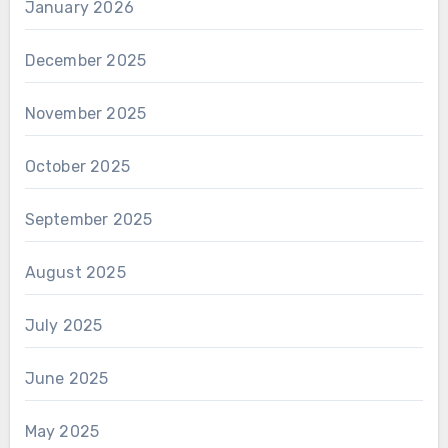
January 2026
December 2025
November 2025
October 2025
September 2025
August 2025
July 2025
June 2025
May 2025