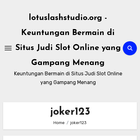
Skip
to
lotuslashstudio.org -
content
Keuntungan Bermain di
Situs Judi Slot Online yang
Gampang Menang
Keuntungan Bermain di Situs Judi Slot Online
yang Gampang Menang
joker123
Home
joker123