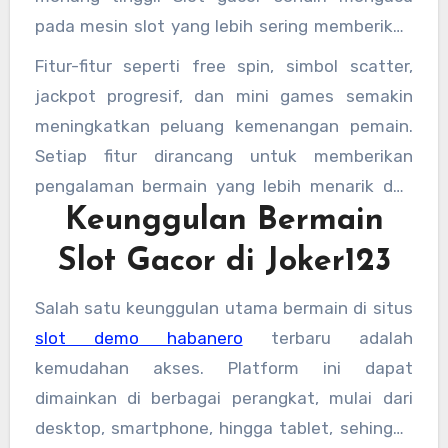
pada mesin slot yang lebih sering memberikan
kemenangan, baik melalui kombinasi simbol
Fitur-fitur seperti free spin, simbol scatter,
reguler maupun bonus tambahan. Hal inilah
jackpot progresif, dan mini games semakin
yang membuat banyak pemain memilih
meningkatkan peluang kemenangan pemain.
Joker123 sebagai platform utama untuk
Setiap fitur dirancang untuk memberikan
bermain slot online. Platform ini menghadirkan
pengalaman bermain yang lebih menarik dan
beragam jenis permainan slot dengan tema
Keunggulan Bermain
peluang meraih kemenangan besar. Keamanan
yang menarik dan grafis yang memukau. Mulai
dan keadilan permainan juga menjadi fokus
Slot Gacor di Joker123
dari tema klasik hingga modern, setiap
utama Joker123. Semua slot menggunakan
permainan dirancang untuk memberikan
sistem RNG (Random Number Generator) yang
Salah satu keunggulan utama bermain di situs
pengalaman bermain yang seru dan
memastikan setiap putaran benar-benar acak
slot demo habanero
terbaru adalah
menantang. Selain itu, situs
login joker123
dan adil, sehingga pemain dapat bermain
kemudahan akses. Platform ini dapat
terbaru juga rutin memperbarui koleksi slotnya,
dengan tenang tanpa khawatir akan
dimainkan di berbagai perangkat, mulai dari
sehingga pemain selalu mendapatkan variasi
manipulasi. Integritas sistem Joker123
desktop, smartphone, hingga tablet, sehingga
permainan baru dan kesempatan menang yang