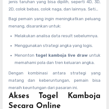
jenis taruhan yang bisa dipilih, seperti 4D, 3D,
2D, colok bebas, colok naga, dan lainnya. Setiap
jenis taruhan memiliki tingkat kemenangan
Bagi pemain yang ingin meningkatkan peluang
dan pembayaran yang berbeda-beda.
menang, disarankan untuk:
Melakukan analisa data result sebelumnya.
Menggunakan strategi angka yang logis.
Menonton
togel kamboja live draw
untuk
memahami pola dan tren keluaran angka.
Dengan kombinasi antara strategi yang
matang dan keberuntungan, pemain bisa
meraih keuntungan dari pasaran ini.
Akses Togel Kamboja
Secara Online