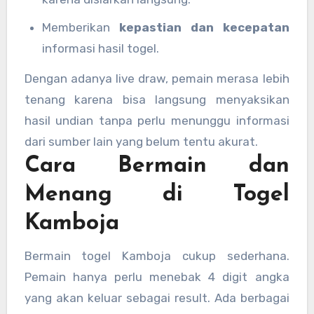
Memberikan
kepastian dan kecepatan
informasi hasil togel.
Dengan adanya live draw, pemain merasa lebih
tenang karena bisa langsung menyaksikan
hasil undian tanpa perlu menunggu informasi
dari sumber lain yang belum tentu akurat.
Cara Bermain dan
Menang di Togel
Kamboja
Bermain togel Kamboja cukup sederhana.
Pemain hanya perlu menebak 4 digit angka
yang akan keluar sebagai result. Ada berbagai