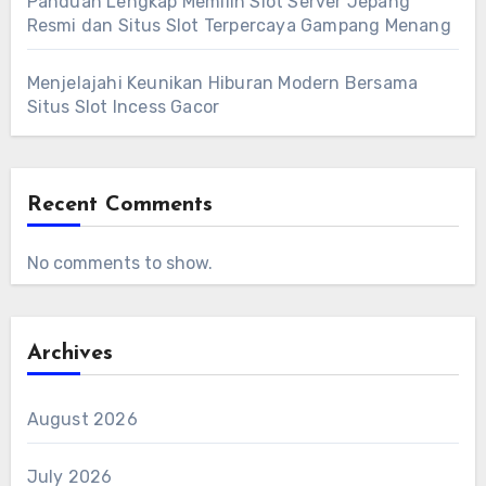
Panduan Lengkap Memilih Slot Server Jepang
Resmi dan Situs Slot Terpercaya Gampang Menang
Menjelajahi Keunikan Hiburan Modern Bersama
Situs Slot Incess Gacor
Recent Comments
No comments to show.
Archives
August 2026
July 2026