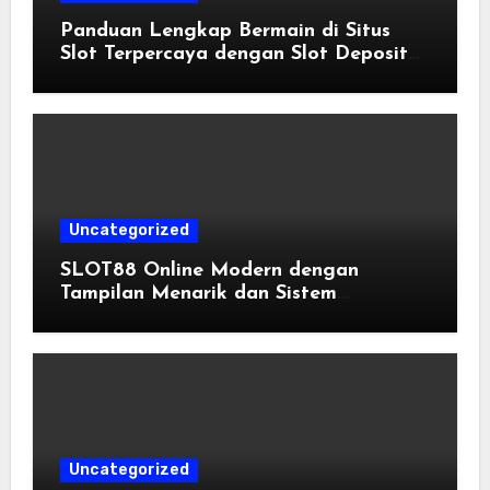
Panduan Lengkap Bermain di Situs
Slot Terpercaya dengan Slot Deposit
QRIS 5 Ribu Termudah
Uncategorized
SLOT88 Online Modern dengan
Tampilan Menarik dan Sistem
Permainan Stabil
Uncategorized