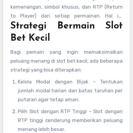
biasanya tersedia pada slot online.
kemenangan, simbol khusus, dan RTP (Return
to Player) dari setiap permainan. Hal ini
Strategi Bermain Slot
membantu pemain merancang strategi jangka
panjang tanpa tekanan finansial yang tinggi.
Bet Kecil
Bagi pemain yang ingin memaksimalkan
peluang menang di slot bet kecil, ada beberapa
strategi yang bisa diterapkan:
Kelola Modal dengan Bijak – Tentukan
jumlah modal harian dan batas taruhan per
putaran agar tetap aman.
Pilih Slot dengan RTP Tinggi – Slot dengan
RTP tinggi cenderung memberikan peluang
menang lebih besar.