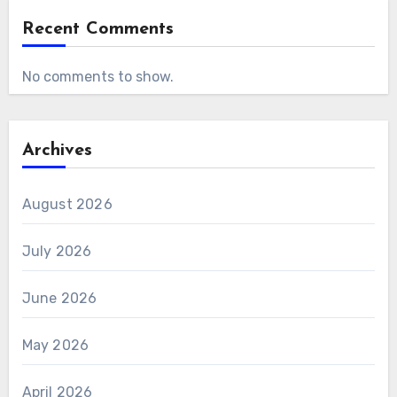
Recent Comments
No comments to show.
Archives
August 2026
July 2026
June 2026
May 2026
April 2026