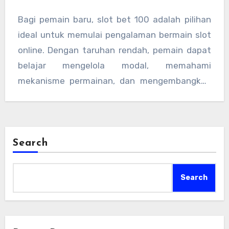
Bagi pemain baru, slot bet 100 adalah pilihan
ideal untuk memulai pengalaman bermain slot
online. Dengan taruhan rendah, pemain dapat
belajar mengelola modal, memahami
mekanisme permainan, dan mengembangkan
strategi jangka panjang. Konsep slot bet kecil
ini memastikan setiap pemain bisa menikmati
sensasi kemenangan tanpa risiko besar,
sekaligus tetap bersenang-senang dengan
Search
permainan yang seru dan interaktif.
Search