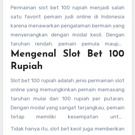
Permainan slot bet 100 rupiah menjadi salah
satu favorit pemain judi online di Indonesia
karena menawarkan pengalaman bermain yang
menyenangkan dengan modal kecil. Dengan
taruhan rendah, pemain pemula maupun
Mengenal Slot Bet 100
profesional bisa menikmati berbagai jenis slot
tanpa harus mengeluarkan banyak modal.
Rupiah
Selain itu, istilah slot bet kecil ini semakin
populer karena fleksibilitasnya dalam
Slot bet 100 rupiah adalah jenis permainan slot
mengatur strategi permainan dan peluang
online yang memungkinkan pemain memasang
menang yang tetap kompetitif
taruhan mulai dari 100 rupiah per putaran.
https://austinhomeinspectionteam.com/about
Dengan modal yang sangat terjangkau, pemain
/
.
tetap memiliki kesempatan untuk
memenangkan kombinasi simbol dengan
Tidak hanya itu, slot bet kecil juga memberikan
hadiah menarik. Konsep ini sangat cocok untuk