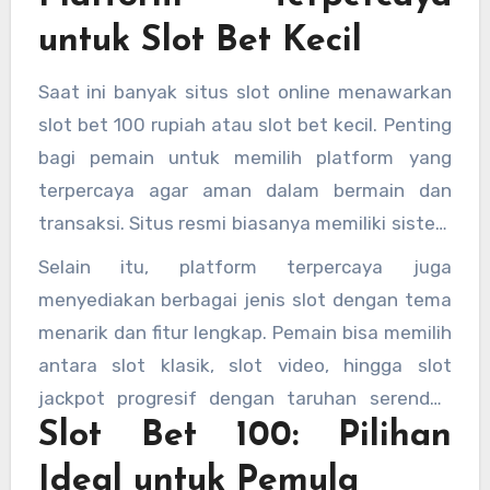
untuk Slot Bet Kecil
Saat ini banyak situs slot online menawarkan
slot bet 100 rupiah atau slot bet kecil. Penting
bagi pemain untuk memilih platform yang
terpercaya agar aman dalam bermain dan
transaksi. Situs resmi biasanya memiliki sistem
keamanan canggih, lisensi resmi, serta layanan
Selain itu, platform terpercaya juga
pelanggan yang siap membantu 24 jam.
menyediakan berbagai jenis slot dengan tema
menarik dan fitur lengkap. Pemain bisa memilih
antara slot klasik, slot video, hingga slot
jackpot progresif dengan taruhan serendah
Slot Bet 100: Pilihan
100 rupiah per putaran.
Ideal untuk Pemula