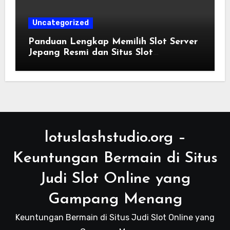
Uncategorized
Panduan Lengkap Memilih Slot Server
Jepang Resmi dan Situs Slot
Terpercaya Gampang Menang
lotuslashstudio.org –
Keuntungan Bermain di Situs
Judi Slot Online yang
Gampang Menang
Keuntungan Bermain di Situs Judi Slot Online yang