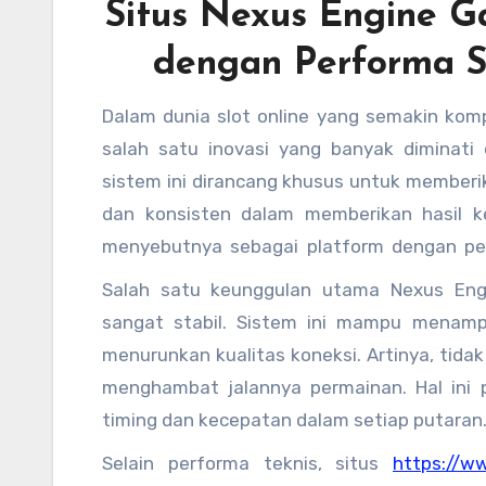
Situs Nexus Engine Ga
dengan Performa S
Dalam dunia slot online yang semakin komp
salah satu inovasi yang banyak diminati
sistem ini dirancang khusus untuk memberik
dan konsisten dalam memberikan hasil k
menyebutnya sebagai platform dengan pe
algoritma dan fitur modern yang dihadirkan.
Salah satu keunggulan utama Nexus Engi
sangat stabil. Sistem ini mampu menam
menurunkan kualitas koneksi. Artinya, tidak
menghambat jalannya permainan. Hal ini 
timing dan kecepatan dalam setiap putaran
Selain performa teknis, situs
https://ww