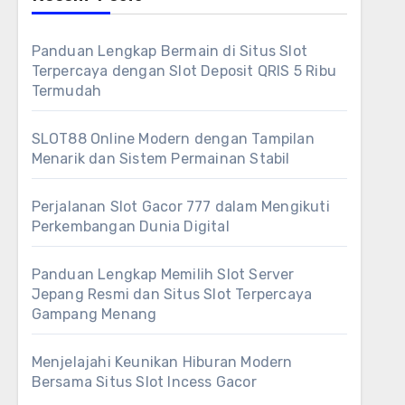
Panduan Lengkap Bermain di Situs Slot
Terpercaya dengan Slot Deposit QRIS 5 Ribu
Termudah
SLOT88 Online Modern dengan Tampilan
Menarik dan Sistem Permainan Stabil
Perjalanan Slot Gacor 777 dalam Mengikuti
Perkembangan Dunia Digital
Panduan Lengkap Memilih Slot Server
Jepang Resmi dan Situs Slot Terpercaya
Gampang Menang
Menjelajahi Keunikan Hiburan Modern
Bersama Situs Slot Incess Gacor