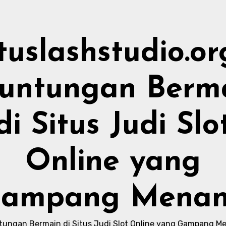
tuslashstudio.or
untungan Berm
di Situs Judi Slo
Online yang
ampang Mena
tungan Bermain di Situs Judi Slot Online yang Gampang M