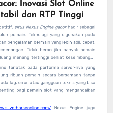
cor: Inovasi Slot Online
tabil dan RTP Tinggi
etitif,
situs Nexus Engine gacor
hadir sebagai
 oleh pemain. Teknologi yang digunakan pada
an pengalaman bermain yang lebih adil, cepat,
emenangan. Tidak heran jika banyak pemain
luang menang tertinggi berkat keseimbangan
ne terletak pada performa server-nya yang
pung ribuan pemain secara bersamaan tanpa
 ada lag, error, atau gangguan teknis yang bisa
penting bagi pemain slot yang mengandalkan
.
w.silverhorseonline.com/
Nexus Engine juga