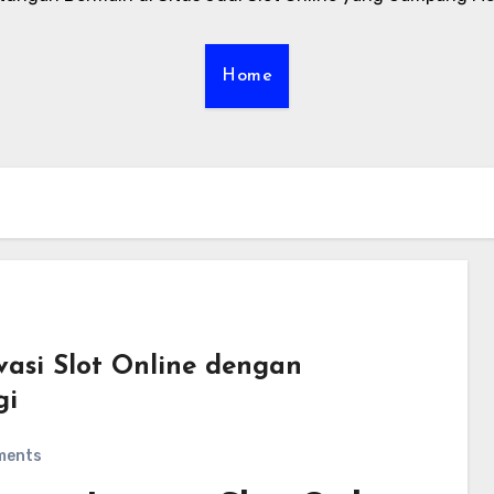
Home
vasi Slot Online dengan
gi
ments