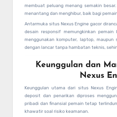
membuat peluang menang semakin besar. H
menantang dan menghibur, baik bagi pemai
Antarmuka situs Nexus Engine gacor diran
desain responsif memungkinkan pemain 
menggunakan komputer, laptop, maupun 
dengan lancar tanpa hambatan teknis, sehi
Keunggulan dan Man
Nexus En
Keunggulan utama dari situs Nexus Engi
deposit dan penarikan diproses menggun
pribadi dan finansial pemain tetap terlind
khawatir soal risiko keamanan.