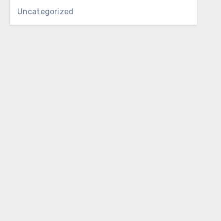
Uncategorized