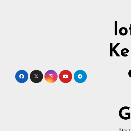
Skip
to
content
lo
Ke
G
Keun