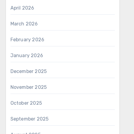
April 2026
March 2026
February 2026
January 2026
December 2025
November 2025
October 2025
September 2025