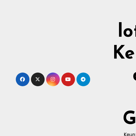
Skip
to
content
lo
Ke
G
Keun