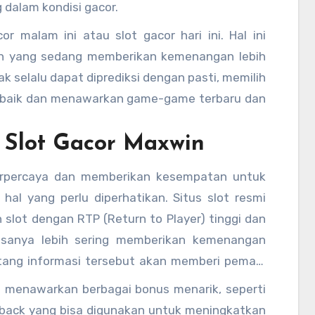
dalam kondisi gacor.
r malam ini atau slot gacor hari ini. Hal ini
n yang sedang memberikan kemenangan lebih
ak selalu dapat diprediksi dengan pasti, memilih
asi baik dan menawarkan game-game terbaru dan
 Slot Gacor Maxwin
erpercaya dan memberikan kesempatan untuk
l yang perlu diperhatikan. Situs slot resmi
slot dengan RTP (Return to Player) tinggi dan
iasanya lebih sering memberikan kemenangan
tang informasi tersebut akan memberi pemain
 menawarkan berbagai bonus menarik, seperti
hback yang bisa digunakan untuk meningkatkan