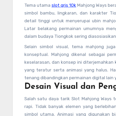
Tema utama
slot qris 10k
Mahjong Ways berak
simbol bambu, lingkaran, dan karakter Ti
detail tinggi untuk menyerupai ubin mahjo
Latar belakang permainan umumnya meng
dalam budaya Tiongkok sering diasosiasik
Selain simbol visual, tema mahjong jug
konseptual. Mahjong dikenal sebagai p
keselarasan, dan konsep ini diterjemahkan 
yang teratur serta animasi yang halus. Ha
tenang dibandingkan permainan digital lain
Desain Visual dan Pe
Salah satu daya tarik Slot Mahjong Ways t
rapi. Tidak banyak elemen yang berlebiha
simbol utama. Animasi yang digunakan b