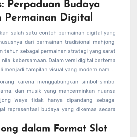
s: Perpaduan Budaya
n Permainan Digital
n salah satu contoh permainan digital yang
ususnya dari permainan tradisional mahjong.
an tahun sebagai permainan strategi yang sarat
 nilai kebersamaan. Dalam versi digital bertema
li menjadi tampilan visual yang modern namun
 orang karena menggabungkan simbol-simbol
warna, dan musik yang mencerminkan nuansa
hjong Ways tidak hanya dipandang sebagai
agai representasi budaya yang dikemas secara
ong dalam Format Slot