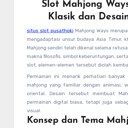
Slot Mahjong Way
Klasik dan Desai
situs slot pusathoki
Mahjong Ways merupaka
mengadaptasi unsur budaya Asia Timur, kh
Mahjong sendiri telah dikenal selama ratus
makna filosofis, simbol keberuntungan, serta
slot, elemen-elemen tersebut diolah kemba
tetap mempertahankan identitas klasiknya.
Permainan ini menarik perhatian banyak
mahjong yang familiar dengan animasi, 
oriental. Desain tersebut membuat Ma
permainan digital biasa, tetapi juga seb
visual.
Konsep dan Tema Mahj