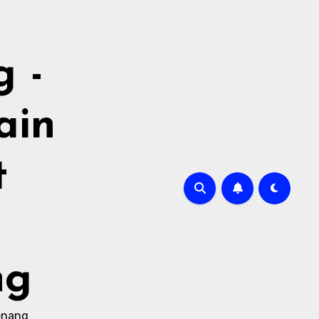
g -
ain
t
ng
enang