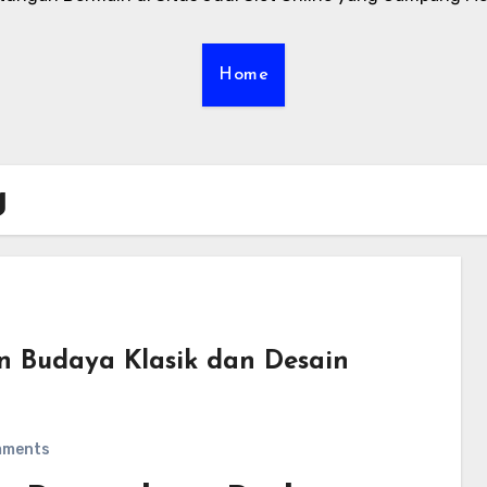
Home
g
n Budaya Klasik dan Desain
mments