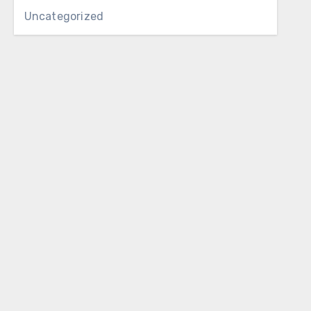
Uncategorized