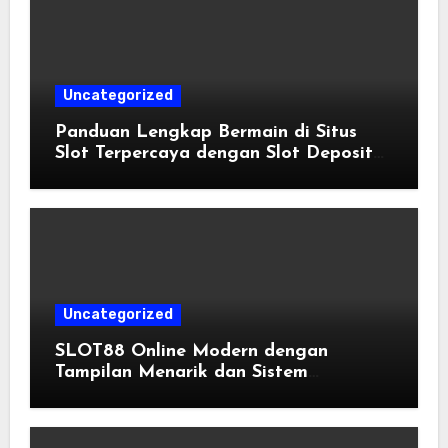
Uncategorized
Panduan Lengkap Bermain di Situs
Slot Terpercaya dengan Slot Deposit
QRIS 5 Ribu Termudah
Uncategorized
SLOT88 Online Modern dengan
Tampilan Menarik dan Sistem
Permainan Stabil