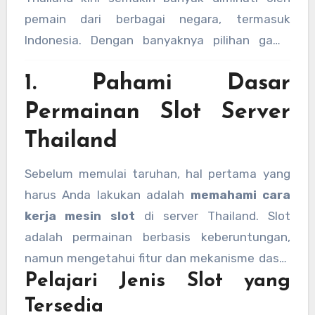
pemain dari berbagai negara, termasuk
Indonesia. Dengan banyaknya pilihan game
yang tersedia, tentu saja pemain pemula
1. Pahami Dasar
sering merasa bingung tentang bagaimana
memulai dan menghindari kerugian besar. Jika
Permainan Slot Server
Anda baru mulai bermain di Slot Server
Thailand
Thailand dan ingin memastikan bahwa Anda
tidak cepat boncos (kehabisan uang), berikut
Sebelum memulai taruhan, hal pertama yang
adalah beberapa tips dan trik yang bisa
harus Anda lakukan adalah
memahami cara
membantu Anda meraih kemenangan lebih
kerja mesin slot
di server Thailand. Slot
sering.
adalah permainan berbasis keberuntungan,
namun mengetahui fitur dan mekanisme dasar
Pelajari Jenis Slot yang
dapat membantu Anda memaksimalkan
peluang menang.
Tersedia