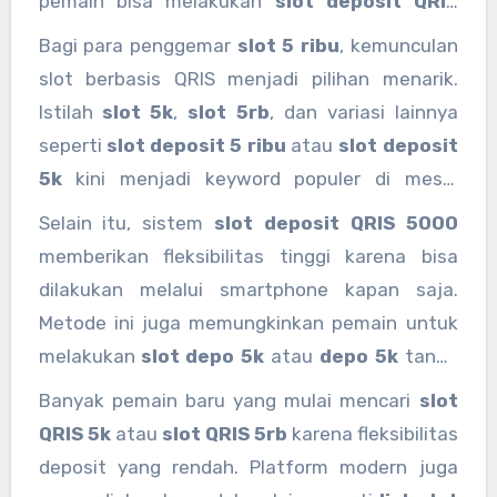
pemain bisa melakukan
slot deposit QRIS
dengan cepat dan praktis tanpa harus melalui
Bagi para penggemar
slot 5 ribu
, kemunculan
proses transfer manual. Salah satu keunggulan
slot berbasis QRIS menjadi pilihan menarik.
utama dari sistem ini adalah kemudahan
Istilah
slot 5k
,
slot 5rb
, dan variasi lainnya
melakukan
slot QRIS 5000
, sehingga pemain
seperti
slot deposit 5 ribu
atau
slot deposit
pemula maupun berpengalaman bisa
5k
kini menjadi keyword populer di mesin
menikmati permainan dengan modal
pencari. Dengan modal minimal, pemain tetap
Selain itu, sistem
slot deposit QRIS 5000
terjangkau.
bisa merasakan sensasi bermain slot dengan
memberikan fleksibilitas tinggi karena bisa
berbagai tema dan fitur menarik. Tidak heran
dilakukan melalui smartphone kapan saja.
jika banyak platform menyediakan
slot
Metode ini juga memungkinkan pemain untuk
deposit 5000
atau
slot deposit 5rb
sebagai
melakukan
slot depo 5k
atau
depo 5k
tanpa
paket hemat untuk memenuhi kebutuhan
harus repot dengan ATM atau e-wallet. Untuk
Banyak pemain baru yang mulai mencari
slot
pengguna yang ingin mencoba peruntungan
mereka yang mencari alternatif termurah,
QRIS 5k
atau
slot QRIS 5rb
karena fleksibilitas
tanpa harus mengeluarkan modal besar.
paket
deposit 5 ribu
menjadi solusi tepat,
deposit yang rendah. Platform modern juga
sekaligus mendukung strategi manajemen