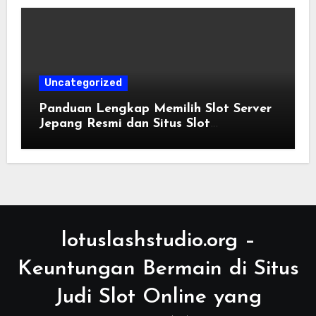
Uncategorized
Panduan Lengkap Memilih Slot Server
Jepang Resmi dan Situs Slot
Terpercaya Gampang Menang
lotuslashstudio.org –
Keuntungan Bermain di Situs
Judi Slot Online yang