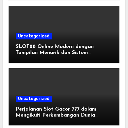
Uncategorized
SLOT88 Online Modern dengan
Tampilan Menarik dan Sistem
Permainan Stabil
Uncategorized
Perjalanan Slot Gacor 777 dalam
Mengikuti Perkembangan Dunia
Digital