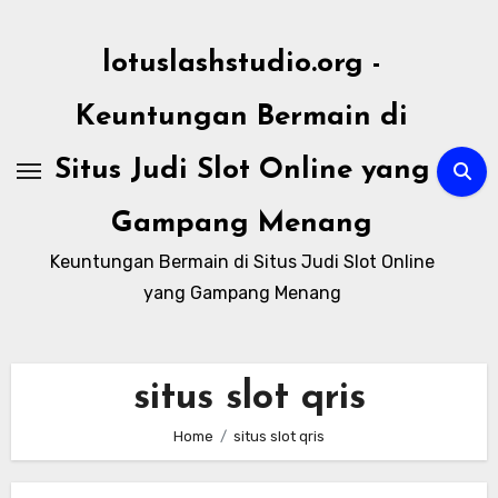
Skip
to
lotuslashstudio.org -
content
Keuntungan Bermain di
Situs Judi Slot Online yang
Gampang Menang
Keuntungan Bermain di Situs Judi Slot Online
yang Gampang Menang
situs slot qris
Home
situs slot qris