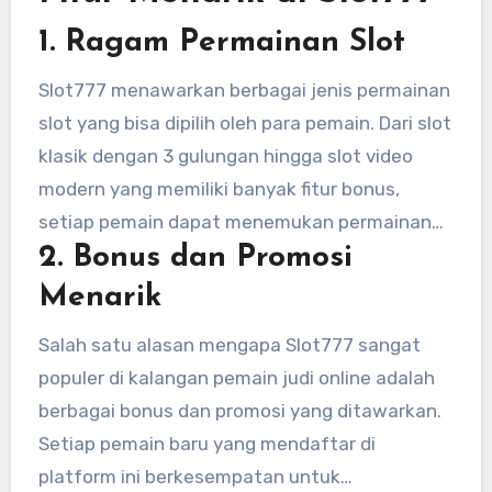
pemain untuk berinteraksi dengan permainan.
promosi yang menarik, yang dapat
1. Ragam Permainan Slot
meningkatkan peluang kemenangan pemain.
Slot777 menawarkan berbagai jenis permainan
slot yang bisa dipilih oleh para pemain. Dari slot
klasik dengan 3 gulungan hingga slot video
modern yang memiliki banyak fitur bonus,
setiap pemain dapat menemukan permainan
2. Bonus dan Promosi
yang sesuai dengan selera mereka. Beberapa
tema yang ditawarkan antara lain tema
Menarik
petualangan, fantasi, dan slot dengan
Salah satu alasan mengapa Slot777 sangat
karakter-karakter terkenal. Keberagaman
populer di kalangan pemain judi online adalah
permainan ini membuat pengalaman bermain
berbagai bonus dan promosi yang ditawarkan.
semakin seru dan tidak membosankan.
Setiap pemain baru yang mendaftar di
platform ini berkesempatan untuk