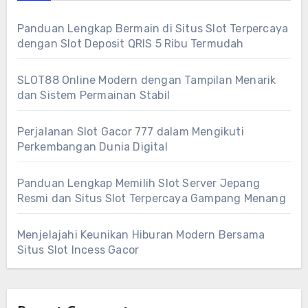
Panduan Lengkap Bermain di Situs Slot Terpercaya
dengan Slot Deposit QRIS 5 Ribu Termudah
SLOT88 Online Modern dengan Tampilan Menarik
dan Sistem Permainan Stabil
Perjalanan Slot Gacor 777 dalam Mengikuti
Perkembangan Dunia Digital
Panduan Lengkap Memilih Slot Server Jepang
Resmi dan Situs Slot Terpercaya Gampang Menang
Menjelajahi Keunikan Hiburan Modern Bersama
Situs Slot Incess Gacor