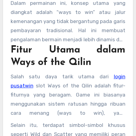
dengan visual yang kaya warna, animasi yang
Dalam permainan ini, konsep utama yang
halus, serta nuansa budaya Tiongkok kuno
diangkat adalah “ways to win” atau jalur
yang kental. Banyak pemain tertarik pada
kemenangan yang tidak bergantung pada garis
permainan ini karena kombinasi antara hiburan
pembayaran tradisional. Hal ini membuat
visual dan potensi kemenangan yang menarik.
pengalaman bermain menjadi lebih dinamis dan
Fitur Utama dalam
tidak membosankan, karena setiap putaran
dapat menghasilkan kombinasi simbol yang
Ways of the Qilin
berbeda-beda.
Salah satu daya tarik utama dari
login
pusatwin
slot
Ways of the Qilin
adalah fitur-
fiturnya yang beragam. Game ini biasanya
menggunakan sistem ratusan hingga ribuan
cara menang (ways to win), yang
meningkatkan peluang pemain untuk
Selain itu, terdapat simbol-simbol khusus
mendapatkan kombinasi simbol yang
seperti Wild dan Scatter yang memiliki peran