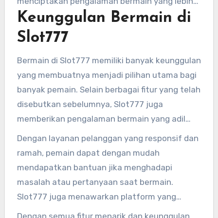
menciptakan pengalaman bermain yang lebih
Keunggulan Bermain di
imersif dan menyenangkan. Desain grafis yang
berkualitas tinggi ini menjadikan permainan
Slot777
slot di Slot777 lebih menarik dan tidak mudah
membosankan.
Bermain di Slot777 memiliki banyak keunggulan
yang membuatnya menjadi pilihan utama bagi
banyak pemain. Selain berbagai fitur yang telah
disebutkan sebelumnya, Slot777 juga
memberikan pengalaman bermain yang adil
dan transparan. Sistem RNG (Random Number
Dengan layanan pelanggan yang responsif dan
Generator) yang digunakan memastikan
ramah, pemain dapat dengan mudah
bahwa setiap putaran slot dilakukan secara
mendapatkan bantuan jika menghadapi
acak dan tidak dapat dimanipulasi,
masalah atau pertanyaan saat bermain.
memberikan kesempatan yang adil bagi setiap
Slot777 juga menawarkan platform yang
pemain untuk menang.
mudah digunakan, baik untuk pemula maupun
Dengan semua fitur menarik dan keunggulan