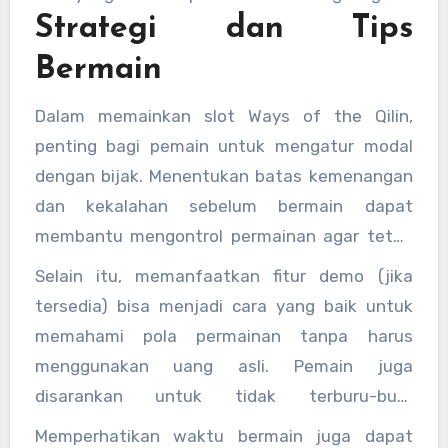
Strategi dan Tips
Bermain
Dalam memainkan slot
Ways of the Qilin
,
penting bagi pemain untuk mengatur modal
dengan bijak. Menentukan batas kemenangan
dan kekalahan sebelum bermain dapat
membantu mengontrol permainan agar tetap
menyenangkan.
Selain itu, memanfaatkan fitur demo (jika
tersedia) bisa menjadi cara yang baik untuk
memahami pola permainan tanpa harus
menggunakan uang asli. Pemain juga
disarankan untuk tidak terburu-buru
meningkatkan taruhan sebelum benar-benar
Memperhatikan waktu bermain juga dapat