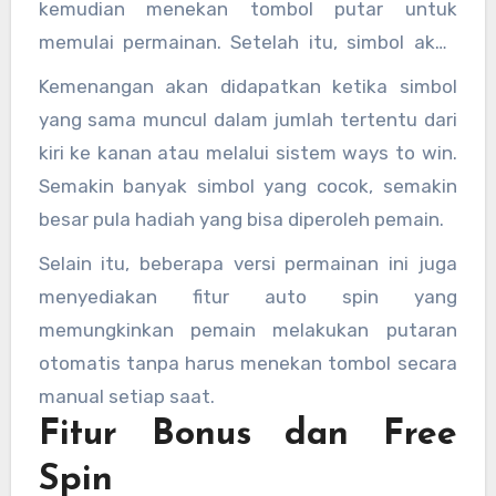
kemudian menekan tombol putar untuk
memulai permainan. Setelah itu, simbol akan
berputar dan berhenti secara acak di setiap
Kemenangan akan didapatkan ketika simbol
gulungan.
yang sama muncul dalam jumlah tertentu dari
kiri ke kanan atau melalui sistem ways to win.
Semakin banyak simbol yang cocok, semakin
besar pula hadiah yang bisa diperoleh pemain.
Selain itu, beberapa versi permainan ini juga
menyediakan fitur auto spin yang
memungkinkan pemain melakukan putaran
otomatis tanpa harus menekan tombol secara
manual setiap saat.
Fitur Bonus dan Free
Spin