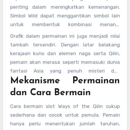
menguntungkan.
penting dalam meningkatkan kemenangan.
Simbol Wild dapat menggantikan simbol lain
untuk membentuk kombinasi menang,
sedangkan Scatter sering kali menjadi kunci
Grafik dalam permainan ini juga menjadi nilai
untuk memicu fitur bonus atau putaran gratis.
tambah tersendiri. Dengan latar belakang
kerajaan kuno dan elemen naga serta Qilin,
pemain akan merasa seperti memasuki dunia
fantasi Asia yang penuh misteri dan
Mekanisme Permainan
keberuntungan.
dan Cara Bermain
Cara bermain slot
Ways of the Qilin
cukup
sederhana dan cocok untuk pemula. Pemain
hanya perlu menentukan jumlah taruhan,