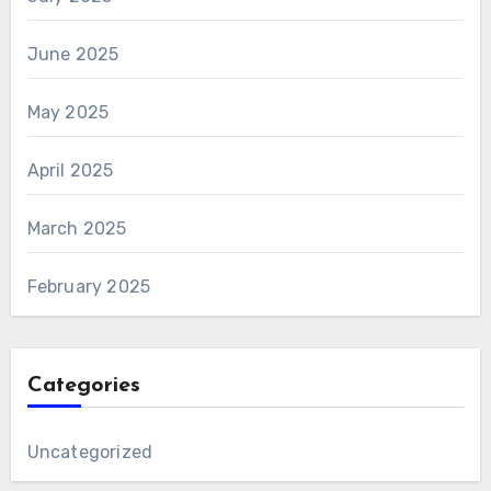
June 2025
May 2025
April 2025
March 2025
February 2025
Categories
Uncategorized