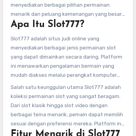
menyediakan berbagai pilihan permainan
menarik dan peluang kemenangan yang besar,
Apa Itu Slot777?
Slot777 berhasil menarik perhatian banyak
pemain yang mencari pengalaman bermain
Slot777 adalah situs judi online yang
yang seru dan menguntungkan. Artikel ini akan
menyediakan berbagai jenis permainan slot
membahas lebih dalam mengenai Slot777,
yang dapat dimainkan secara daring. Platform
fitur-fitur yang ditawarkan, serta mengapa
ini menawarkan pengalaman bermain yang
banyak orang memilihnya sebagai tempat
mudah diakses melalui perangkat komputer
bermain slot online.
maupun ponsel pintar, membuatnya sangat
Salah satu keunggulan utama Slot777 adalah
fleksibel bagi siapa saja yang ingin mencoba
koleksi permainan slot yang sangat beragam.
keberuntungan mereka dalam permainan slot.
Dari slot klasik hingga slot video dengan
Dengan menggunakan teknologi terbaru,
berbagai tema menarik, pemain dapat memilih
Slot777 memberikan tampilan grafis yang
sesuai dengan preferensi mereka. Platform ini
menarik serta fitur-fitur yang memudahkan
Fitur Menarik di Slot777
juga menawarkan berbagai jenis bonus dan