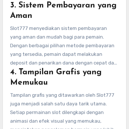
3. Sistem Pembayaran yang
mendapatkan bonus sambutan yang besar.
Selain itu, Slot777 juga memberikan promosi
Aman
berkala seperti putaran gratis, cashback, dan
Slot777 menyediakan sistem pembayaran
bonus referral bagi pemain yang mengajak
yang aman dan mudah bagi para pemain.
teman-teman mereka untuk bergabung.
Dengan berbagai pilihan metode pembayaran
yang tersedia, pemain dapat melakukan
deposit dan penarikan dana dengan cepat dan
4. Tampilan Grafis yang
aman. Slot777 bekerja sama dengan berbagai
penyedia pembayaran terkemuka untuk
Memukau
memastikan transaksi yang lancar dan tanpa
Tampilan grafis yang ditawarkan oleh Slot777
hambatan.
juga menjadi salah satu daya tarik utama.
Setiap permainan slot dilengkapi dengan
animasi dan efek visual yang memukau,