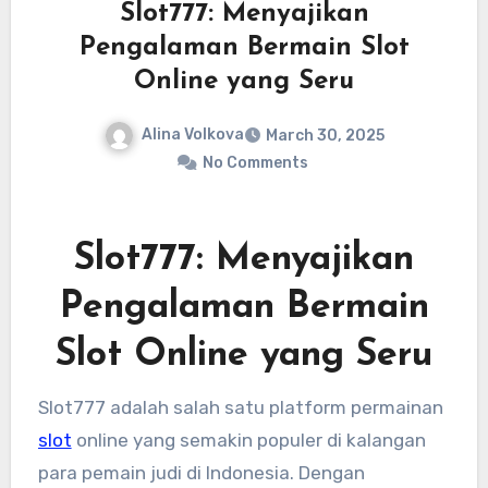
dukungan sistem yang stabil dan layanan
Slot777: Menyajikan
pelanggan yang responsif, bermain di
slot777
Pengalaman Bermain Slot
menjadi pengalaman yang menyenangkan dan
Online yang Seru
aman.
Alina Volkova
March 30, 2025
No Comments
Slot777: Menyajikan
Pengalaman Bermain
Slot Online yang Seru
Slot777 adalah salah satu platform permainan
slot
online yang semakin populer di kalangan
para pemain judi di Indonesia. Dengan