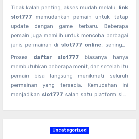
dan jackpot progresif yang bisa dimenangkan
yang sering memberikan kemenangan. Dengan
Tidak kalah penting, akses mudah melalui
link
kapan saja.
demikian, peluang untuk mendapatkan bonus
slot777
memudahkan pemain untuk tetap
dan jackpot meningkat. Selain itu, bergabung
update dengan game terbaru. Beberapa
dengan
situs slot777
resmi juga memberikan
pemain juga memilih untuk mencoba berbagai
keuntungan tambahan, seperti promosi dan
jenis permainan di
slot777 online
, sehingga
bonus deposit pertama, yang bisa digunakan
mereka bisa menemukan jenis slot yang paling
Proses
daftar slot777
biasanya hanya
untuk menambah modal bermain.
sesuai dengan gaya bermain masing-masing.
membutuhkan beberapa menit, dan setelah itu
Dengan rutin mengikuti update di
slot777
pemain bisa langsung menikmati seluruh
gacor
, pemain bisa mengetahui kapan mesin
permainan yang tersedia. Kemudahan ini
sedang dalam kondisi terbaik untuk dimainkan.
menjadikan
slot777
salah satu platform slot
online yang banyak direkomendasikan oleh
komunitas pemain. Selain itu,
slot777 gacor
juga menjadi incaran pemain yang ingin
Uncategorized
merasakan sensasi menang beruntun. Dengan