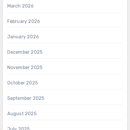
March 2026
February 2026
January 2026
December 2025
November 2025
October 2025
September 2025
August 2025
July 2025