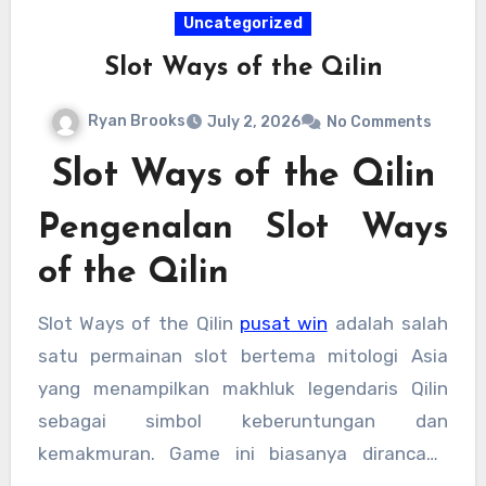
Uncategorized
Slot Ways of the Qilin
Ryan Brooks
July 2, 2026
No Comments
Slot
Ways of the Qilin
Pengenalan Slot Ways
of the Qilin
Slot
Ways of the Qilin
pusat win
adalah salah
satu permainan slot bertema mitologi Asia
yang menampilkan makhluk legendaris Qilin
sebagai simbol keberuntungan dan
kemakmuran. Game ini biasanya dirancang