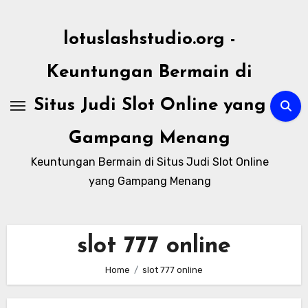
Skip
to
lotuslashstudio.org -
content
Keuntungan Bermain di
Situs Judi Slot Online yang
Gampang Menang
Keuntungan Bermain di Situs Judi Slot Online
yang Gampang Menang
slot 777 online
Home
slot 777 online