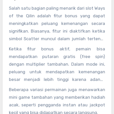
Salah satu bagian paling menarik dari slot
Ways
of the Qilin
adalah fitur bonus yang dapat
meningkatkan peluang kemenangan secara
signifikan. Biasanya, fitur ini diaktifkan ketika
simbol Scatter muncul dalam jumlah tertentu
di layar.
Ketika fitur bonus aktif, pemain bisa
mendapatkan putaran gratis (free spin)
dengan multiplier tambahan. Dalam mode ini,
peluang untuk mendapatkan kemenangan
besar menjadi lebih tinggi karena adanya
pengganda hadiah yang terus meningkat
Beberapa variasi permainan juga menawarkan
selama putaran bonus berlangsung.
mini game tambahan yang memberikan hadiah
acak, seperti pengganda instan atau jackpot
kecil yang bisa didapatkan secara langsung.