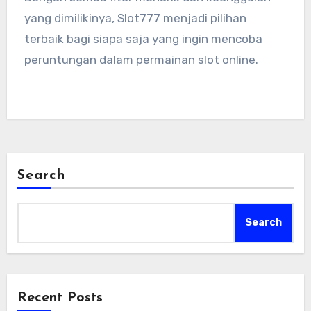
pemain berpengalaman, sehingga setiap orang
yang dimilikinya, Slot777 menjadi pilihan
dapat menikmati permainan slot tanpa
terbaik bagi siapa saja yang ingin mencoba
kesulitan.
peruntungan dalam permainan slot online.
Search
Search
Recent Posts