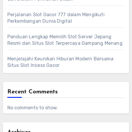
Perjalanan Slot Gacor 777 dalam Mengikuti
Perkembangan Dunia Digital
Panduan Lengkap Memilih Slot Server Jepang
Resmi dan Situs Slot Terpercaya Gampang Menang
Menjelajahi Keunikan Hiburan Modern Bersama
Situs Slot Incess Gacor
Recent Comments
No comments to show.