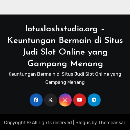
lotuslashstudio.org –
Keuntungan Bermain di Situs
Judi Slot Online yang
Gampang Menang
Keuntungan Bermain di Situs Judi Slot Online yang
Gampang Menang
Copyright © All rights reserved
|
Blogus
by
Themeansar
.