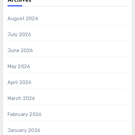
Archives
August 2026
July 2026
June 2026
May 2026
April 2026
March 2026
February 2026
January 2026