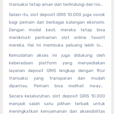
terutama bagi mereka yang memiliki jadwal
transaksi tetap aman dan terlindungi dari risiko
padat dan tidak ingin membuang waktu untuk
penipuan. Pemain tidak perlu khawatir data
Selain itu, slot deposit QRIS 10.000 juga cocok
proses deposit yang rumit.
pribadi atau keuangan mereka bocor selama
bagi pemain dari berbagai kalangan ekonomi.
melakukan deposit melalui QRIS, membuat
Dengan modal kecil, mereka tetap bisa
pengalaman bermain semakin nyaman dan
menikmati permainan slot online favorit
tenang.
mereka. Hal ini membuka peluang lebih luas
untuk semua orang agar bisa merasakan
Kemudahan akses ini juga didukung oleh
sensasi bermain slot secara online tanpa harus
keberadaan platform yang menyediakan
mengeluarkan biaya besar di awal. Selain itu,
layanan deposit QRIS lengkap dengan fitur
tidak adanya biaya tambahan atau biaya
transaksi yang transparan dan mudah
administrasi dari platform juga semakin
dipantau. Pemain bisa melihat riwayat
menambah daya tarik metode ini.
transaksi mereka kapan saja, sehingga
Secara keseluruhan, slot deposit QRIS 10.000
pengelolaan keuangan selama bermain
menjadi salah satu pilihan terbaik untuk
menjadi lebih tertata dan aman. Ditambah lagi,
meningkatkan kenyamanan dan aksesibilitas