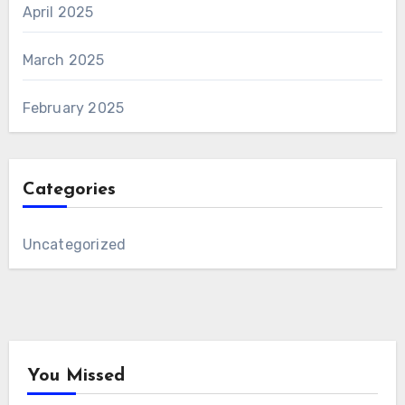
April 2025
March 2025
February 2025
Categories
Uncategorized
You Missed