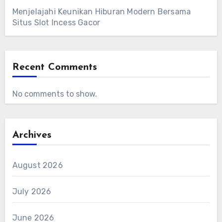
Menjelajahi Keunikan Hiburan Modern Bersama
Situs Slot Incess Gacor
Recent Comments
No comments to show.
Archives
August 2026
July 2026
June 2026