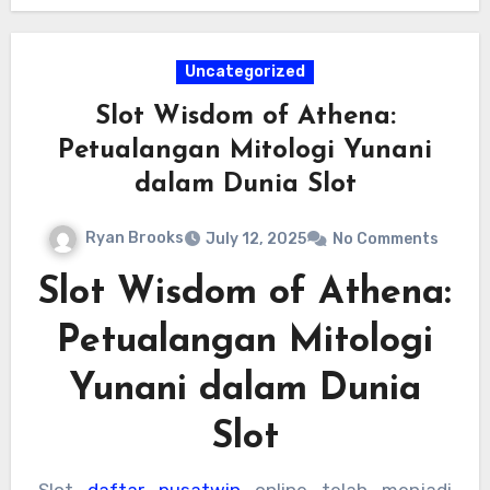
Uncategorized
Slot Wisdom of Athena:
Petualangan Mitologi Yunani
dalam Dunia Slot
Ryan Brooks
July 12, 2025
No Comments
Slot Wisdom of Athena:
Petualangan Mitologi
Yunani dalam Dunia
Slot