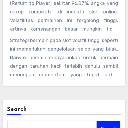
(Return to Player) sekitar 96,07%, angka yang
cukup kompetitif di industri slot online.
Volatilitas permainan ini tergolong tinggi,
artinya kemenangan besar mungkin tidak
sering terjadi, tetapi saat terjadi, nilainya bisa
Strategi bermain pada slot volatil tinggi seperti
sangat menguntungkan.
ini memerlukan pengelolaan saldo yang bijak.
Banyak pemain menyarankan untuk bermain
dengan taruhan kecil terlebih dahulu sambil
menunggu momentum yang tepat untuk
mendapatkan fitur bonus.
Search