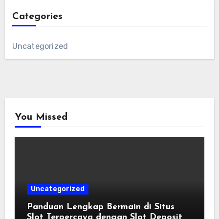
Categories
Uncategorized
You Missed
Uncategorized
Panduan Lengkap Bermain di Situs
Slot Terpercaya dengan Slot Deposit