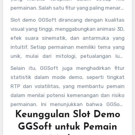
permainan. Salah satu fitur yang paling menarik
dari GGSoft adalah mode slot demo, yang
Slot demo GGSoft dirancang dengan kualitas
memungkinkan pemain untuk mencoba
visual yang tinggi, menggabungkan animasi 3D,
berbagai permainan tanpa harus melakukan
efek suara sinematik, dan antarmuka yang
deposit atau mempertaruhkan uang asli. Ini
intuitif. Setiap permainan memiliki tema yang
menjadi solusi ideal bagi pemain yang ingin
unik, mulai dari mitologi, petualangan luar
mengenal lebih dalam karakteristik game
angkasa, hingga budaya Asia, yang semuanya
Selain itu, GGSoft juga menghadirkan fitur
sebelum bermain secara nyata.
dapat dijelajahi secara gratis. Dengan mode
statistik dalam mode demo, seperti tingkat
demo, pemain bisa merasakan atmosfer
RTP dan volatilitas, yang membantu pemain
permainan, memahami fitur-fitur khusus
dalam menilai potensi kemenangan dan risiko
seperti cascading reels, expanding wilds, dan
permainan. Ini menunjukkan bahwa GGSoft
bonus interaktif, serta menguji strategi
Keunggulan Slot Demo
tidak hanya fokus pada hiburan, tetapi juga
bermain tanpa tekanan finansial.
pada transparansi dan edukasi pemain.
GGSoft untuk Pemain