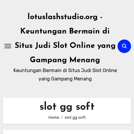
Skip
to
lotuslashstudio.org -
content
Keuntungan Bermain di
Situs Judi Slot Online yang
Gampang Menang
Keuntungan Bermain di Situs Judi Slot Online
yang Gampang Menang
slot gg soft
Home
slot gg soft