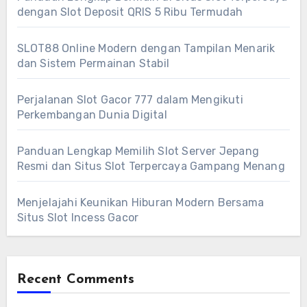
dengan Slot Deposit QRIS 5 Ribu Termudah
SLOT88 Online Modern dengan Tampilan Menarik
dan Sistem Permainan Stabil
Perjalanan Slot Gacor 777 dalam Mengikuti
Perkembangan Dunia Digital
Panduan Lengkap Memilih Slot Server Jepang
Resmi dan Situs Slot Terpercaya Gampang Menang
Menjelajahi Keunikan Hiburan Modern Bersama
Situs Slot Incess Gacor
Recent Comments