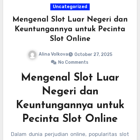
Uncategorized
Mengenal Slot Luar Negeri dan
Keuntungannya untuk Pecinta
Slot Online
Alina Volkova
October 27, 2025
No Comments
Mengenal Slot Luar
Negeri dan
Keuntungannya untuk
Pecinta Slot Online
Dalam dunia perjudian online, popularitas slot