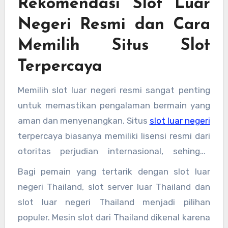
Rekomendasi Slot Luar
langsung melalui link resmi agar pemain dapat
yang tinggi dan inovasi dalam mekanisme
login tanpa hambatan. Situs slot server luar
Negeri Resmi dan Cara
permainan, membuat pengalaman bermain
juga biasanya menyediakan layanan pelanggan
menjadi lebih seru dan menantang.
Memilih Situs Slot
profesional yang siap membantu kapan pun
dibutuhkan. Dengan begitu, pemain dapat
Terpercaya
menikmati berbagai slot gacor dan slot online
Memilih slot luar negeri resmi sangat penting
tanpa khawatir masalah teknis atau
untuk memastikan pengalaman bermain yang
keamanan.
aman dan menyenangkan. Situs
slot luar negeri
terpercaya biasanya memiliki lisensi resmi dari
otoritas perjudian internasional, sehingga
pemain bisa merasa lebih aman. Selain itu, slot
Bagi pemain yang tertarik dengan slot luar
server luar resmi sering menawarkan bonus
negeri Thailand, slot server luar Thailand dan
menarik dan promosi yang menguntungkan
slot luar negeri Thailand menjadi pilihan
pemain baru maupun lama. Slot gacor server
populer. Mesin slot dari Thailand dikenal karena
luar maupun slot gacor luar negeri biasanya