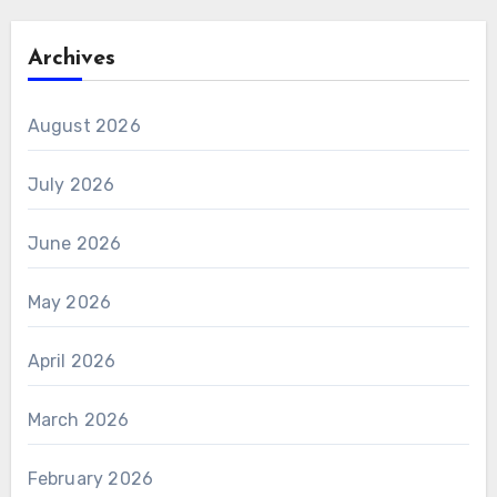
Archives
August 2026
July 2026
June 2026
May 2026
April 2026
March 2026
February 2026