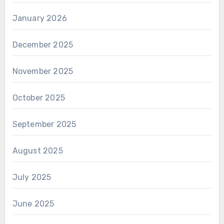
January 2026
December 2025
November 2025
October 2025
September 2025
August 2025
July 2025
June 2025