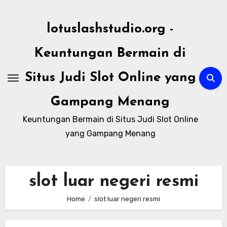
Skip
to
lotuslashstudio.org -
content
Keuntungan Bermain di
Situs Judi Slot Online yang
Gampang Menang
Keuntungan Bermain di Situs Judi Slot Online
yang Gampang Menang
slot luar negeri resmi
Home
slot luar negeri resmi