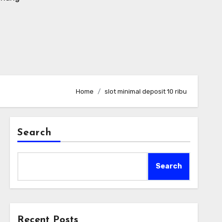
Home
slot minimal deposit 10 ribu
Search
Search
Recent Posts