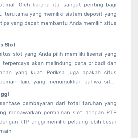
imal. Oleh karena itu, sangat penting bagi
t, terutama yang memiliki sistem deposit yang
 tips yang dapat membantu Anda memilih situs
s Slot
tus slot yang Anda pilih memiliki lisensi yang
g terpercaya akan melindungi data pribadi dan
nan yang kuat. Periksa juga apakah situs
i pemain lain, yang menunjukkan bahwa situs
nggi
rsentase pembayaran dari total taruhan yang
 yang menawarkan permainan slot dengan RTP
t dengan RTP tinggi memiliki peluang lebih besar
main.