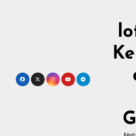
Skip
to
content
lo
Ke
G
Keun