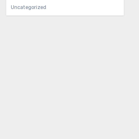
Uncategorized