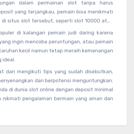
tungan dalam permainan slot tanpa harus
posit yang terjangkau, pemain bisa menikmati
di situs slot tersebut, seperti slot 10000 atau
opuler di kalangan pemain judi daring karena
ru yang ingin mencoba peruntungan, atau pemain
taruhan kecil namun tetap meraih kemenangan
 ideal.
at dan mengikuti tips yang sudah disebutkan,
 menyenangkan dan berpotensi menguntungkan.
a di dunia slot online dengan deposit minimal
dan nikmati pengalaman bermain yang aman dan