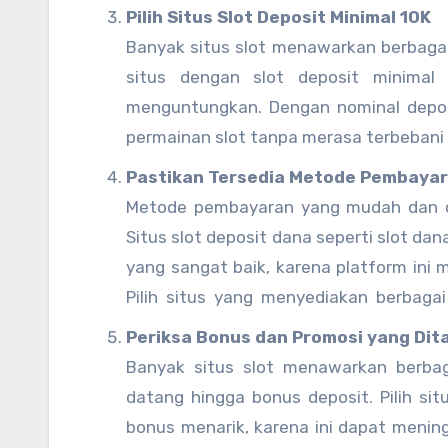
Pilih Situs Slot Deposit Minimal 10K
Banyak situs slot menawarkan berbagai
situs dengan slot deposit minimal 
menguntungkan. Dengan nominal depos
permainan slot tanpa merasa terbebani o
Pastikan Tersedia Metode Pembayar
Metode pembayaran yang mudah dan ce
Situs slot deposit dana seperti slot dan
yang sangat baik, karena platform ini
Pilih situs yang menyediakan berbag
dengan preferensi Anda.
Periksa Bonus dan Promosi yang Di
Banyak situs slot menawarkan berbag
datang hingga bonus deposit. Pilih si
bonus menarik, karena ini dapat meni