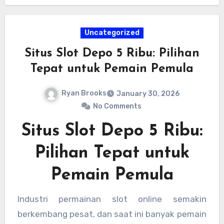
Uncategorized
Situs Slot Depo 5 Ribu: Pilihan
Tepat untuk Pemain Pemula
Ryan Brooks
January 30, 2026
No Comments
Situs Slot Depo 5 Ribu:
Pilihan Tepat untuk
Pemain Pemula
Industri permainan slot online semakin
berkembang pesat, dan saat ini banyak pemain