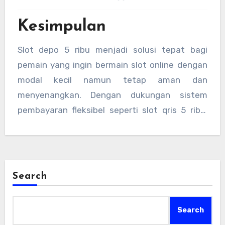
Kesimpulan
Slot depo 5 ribu menjadi solusi tepat bagi
pemain yang ingin bermain slot online dengan
modal kecil namun tetap aman dan
menyenangkan. Dengan dukungan sistem
pembayaran fleksibel seperti slot qris 5 ribu,
slot dana, dan slot deposit dana, pemain bisa
menikmati permainan dengan nyaman. Selain
itu, bonus menarik dan berbagai pilihan game
membuat pengalaman bermain semakin seru.
Search
Search