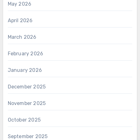
May 2026
April 2026
March 2026
February 2026
January 2026
December 2025
November 2025
October 2025
September 2025