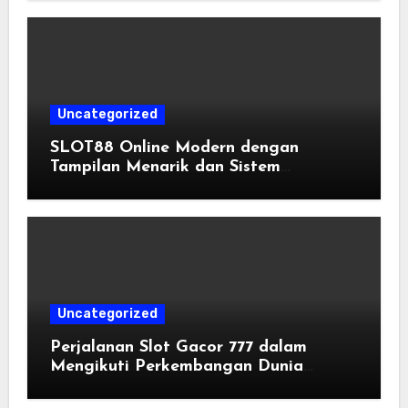
Uncategorized
SLOT88 Online Modern dengan
Tampilan Menarik dan Sistem
Permainan Stabil
Uncategorized
Perjalanan Slot Gacor 777 dalam
Mengikuti Perkembangan Dunia
Digital