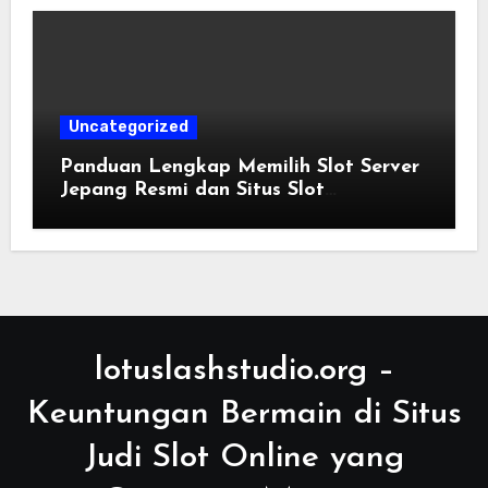
Uncategorized
Panduan Lengkap Memilih Slot Server
Jepang Resmi dan Situs Slot
Terpercaya Gampang Menang
lotuslashstudio.org –
Keuntungan Bermain di Situs
Judi Slot Online yang