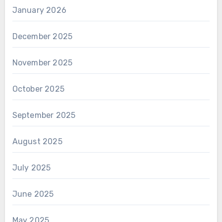
January 2026
December 2025
November 2025
October 2025
September 2025
August 2025
July 2025
June 2025
May 2025