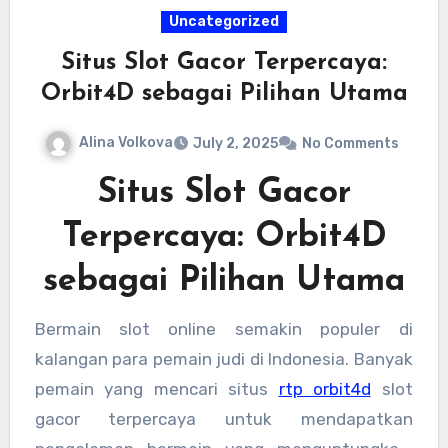
Uncategorized
Situs Slot Gacor Terpercaya:
Orbit4D sebagai Pilihan Utama
Alina Volkova
July 2, 2025
No Comments
Situs Slot Gacor
Terpercaya: Orbit4D
sebagai Pilihan Utama
Bermain slot online semakin populer di
kalangan para pemain judi di Indonesia. Banyak
pemain yang mencari situs
rtp orbit4d
slot
gacor terpercaya untuk mendapatkan