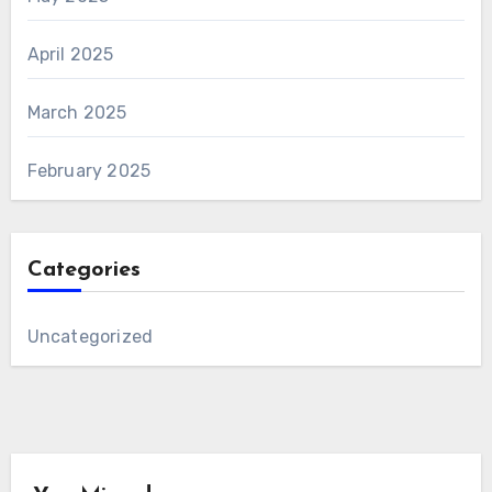
April 2025
March 2025
February 2025
Categories
Uncategorized