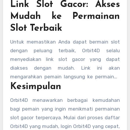
Link Slot Gacor: Akses
yang ingin bermain slot dengan peluang
menang yang lebih besar.
Mudah ke Permainan
Slot Terbaik
Untuk memastikan Anda dapat bermain slot
dengan peluang terbaik, Orbit4D selalu
menyediakan link slot gacor yang dapat
diakses dengan mudah. Link ini akan
mengarahkan pemain langsung ke permainan
Kesimpulan
slot yang sedang gacor hari itu. Dengan
menggunakan link slot gacor, Anda dapat
Orbit4D menawarkan berbagai kemudahan
bermain di permainan dengan tingkat
bagi pemain yang ingin menikmati permainan
kemenangan tinggi dan menikmati berbagai
slot gacor terpercaya. Mulai dari proses daftar
fitur menarik yang tersedia.
Orbit4D yang mudah, login Orbit4D yang cepat,