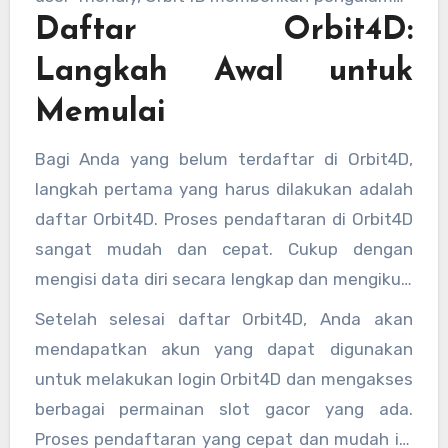
Daftar Orbit4D:
bermain yang menyenangkan bagi para
pemain, baik pemula maupun yang sudah
Langkah Awal untuk
berpengalaman.
Memulai
Bagi Anda yang belum terdaftar di Orbit4D,
langkah pertama yang harus dilakukan adalah
daftar Orbit4D. Proses pendaftaran di Orbit4D
sangat mudah dan cepat. Cukup dengan
mengisi data diri secara lengkap dan mengikuti
prosedur yang ada, Anda sudah bisa mulai
Setelah selesai daftar Orbit4D, Anda akan
bermain.
mendapatkan akun yang dapat digunakan
untuk melakukan login Orbit4D dan mengakses
berbagai permainan slot gacor yang ada.
Proses pendaftaran yang cepat dan mudah ini