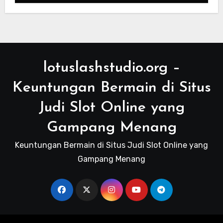
lotuslashstudio.org –
Keuntungan Bermain di Situs
Judi Slot Online yang
Gampang Menang
Keuntungan Bermain di Situs Judi Slot Online yang
Gampang Menang