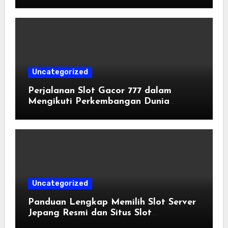
Permainan Stabil
Uncategorized
Perjalanan Slot Gacor 777 dalam
Mengikuti Perkembangan Dunia
Digital
Uncategorized
Panduan Lengkap Memilih Slot Server
Jepang Resmi dan Situs Slot
Terpercaya Gampang Menang