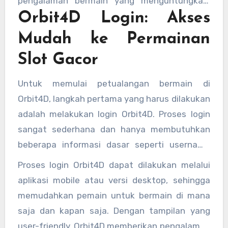
pengalaman bermain yang menguntungkan.
Orbit4D Login: Akses
Salah satu situs yang menawarkan peluang
menang besar adalah Orbit4D. Dengan
Mudah ke Permainan
kemudahan akses melalui orbit4d login, pemain
Slot Gacor
dapat menikmati berbagai permainan slot
gacor yang mudah dimenangkan. Artikel ini
Untuk memulai petualangan bermain di
akan membahas lebih lanjut mengenai login
Orbit4D, langkah pertama yang harus dilakukan
Orbit4D, daftar Orbit4D, serta slot gacor hari ini
adalah melakukan login Orbit4D. Proses login
yang bisa memberi peluang menang besar.
sangat sederhana dan hanya membutuhkan
beberapa informasi dasar seperti username
dan password. Setelah berhasil melakukan
Proses login Orbit4D dapat dilakukan melalui
orbit4d login, Anda akan langsung dapat
aplikasi mobile atau versi desktop, sehingga
mengakses berbagai permainan slot gacor
memudahkan pemain untuk bermain di mana
yang disediakan oleh situs ini.
saja dan kapan saja. Dengan tampilan yang
user-friendly, Orbit4D memberikan pengalaman