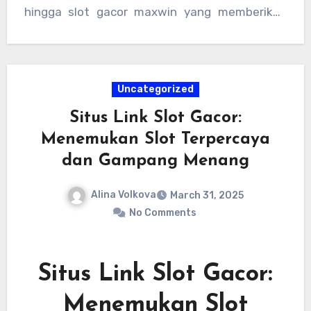
hingga slot gacor maxwin yang memberikan
peluang menang besar. Jangan lewatkan
kesempatan untuk bermain di situs ini dan
temukan slot gacor hari ini yang memberikan
Uncategorized
kemenangan besar!
Situs Link Slot Gacor:
Menemukan Slot Terpercaya
dan Gampang Menang
Alina Volkova
March 31, 2025
No Comments
Situs Link Slot Gacor:
Menemukan Slot