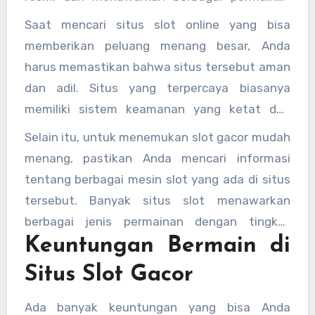
slot dari provider terkenal. Salah satu platform
Saat mencari situs slot online yang bisa
yang populer di kalangan pemain adalah
memberikan peluang menang besar, Anda
Pusatgame, yang dikenal dengan koleksi
harus memastikan bahwa situs tersebut aman
permainan slot terbaru dan resmi.
dan adil. Situs yang terpercaya biasanya
memiliki sistem keamanan yang ketat dan
mendukung berbagai metode pembayaran
Selain itu, untuk menemukan slot gacor mudah
yang memudahkan transaksi para pemain. Oleh
menang, pastikan Anda mencari informasi
karena itu, pastikan untuk memilih situs yang
tentang berbagai mesin slot yang ada di situs
memiliki reputasi baik dan sering mendapatkan
tersebut. Banyak situs slot menawarkan
ulasan positif dari pemain lain.
berbagai jenis permainan dengan tingkat
Keuntungan Bermain di
pengembalian yang berbeda-beda. Beberapa
permainan slot memiliki RTP (Return to Player)
Situs Slot Gacor
yang lebih tinggi, yang berarti peluang menang
lebih besar.
Ada banyak keuntungan yang bisa Anda