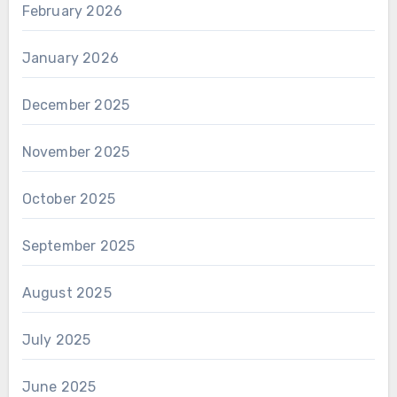
February 2026
January 2026
December 2025
November 2025
October 2025
September 2025
August 2025
July 2025
June 2025