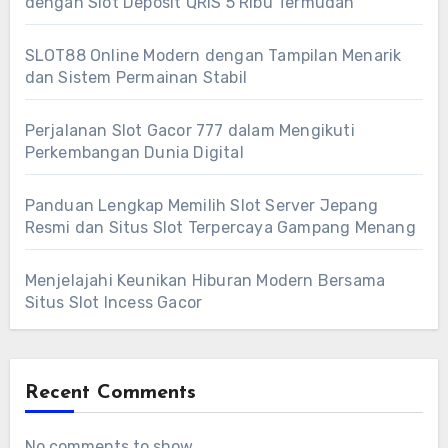
dengan Slot Deposit QRIS 5 Ribu Termudah
keunggulan, mulai dari variasi permainan, akses
mudah, sistem adil, hingga peluang menang
SLOT88 Online Modern dengan Tampilan Menarik
yang tinggi, SLOT88 menjadi pilihan ideal bagi
dan Sistem Permainan Stabil
para pemain slot online. Situs ini tidak hanya
Perjalanan Slot Gacor 777 dalam Mengikuti
memberikan hiburan seru, tetapi juga peluang
Perkembangan Dunia Digital
nyata untuk meraih kemenangan dengan
strategi dan pendekatan yang tepat.
Panduan Lengkap Memilih Slot Server Jepang
Resmi dan Situs Slot Terpercaya Gampang Menang
Menjelajahi Keunikan Hiburan Modern Bersama
Situs Slot Incess Gacor
Recent Comments
No comments to show.