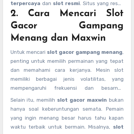
memberikan kemenangan besar atau
maxwin
terpercaya
dan
slot resmi
. Situs yang resmi
dalam waktu yang relatif singkat. Untuk
2. Cara Mencari Slot
biasanya memiliki lisensi dari otoritas perjudian
menemukan
slot gacor hari ini
atau
slot
yang sah dan sudah terbukti memberikan
Gacor Gampang
gacor malam ini
, pemain harus tahu cara
layanan yang adil serta transparan. Selain itu,
memilih situs yang tepat.
Menang dan Maxwin
link slot
yang aman dan dapat diakses dengan
mudah juga sangat penting. Sebagai contoh,
Untuk mencari
slot gacor gampang menang
,
pastikan kamu memilih
link slot gacor
yang
penting untuk memilih permainan yang tepat
memiliki reputasi baik dalam memberikan
dan memahami cara kerjanya. Mesin slot
kesempatan menang lebih besar.
memiliki berbagai jenis volatilitas, yang
mempengaruhi frekuensi dan besarnya
kemenangan yang dapat diperoleh. Mesin slot
Selain itu, memilih
slot gacor maxwin
bukan
dengan volatilitas rendah biasanya
hanya soal keberuntungan semata. Pemain
memberikan kemenangan lebih sering
yang ingin menang besar harus tahu kapan
meskipun dengan jumlah yang lebih kecil,
waktu terbaik untuk bermain. Misalnya,
slot
sedangkan mesin dengan volatilitas tinggi