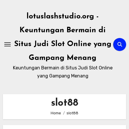
Skip
to
lotuslashstudio.org -
content
Keuntungan Bermain di
Situs Judi Slot Online yang
Gampang Menang
Keuntungan Bermain di Situs Judi Slot Online
yang Gampang Menang
slot88
Home
slot88