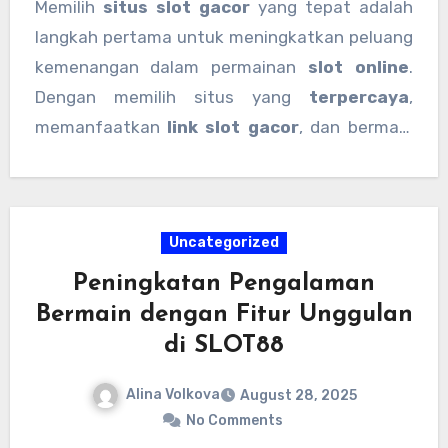
Memilih
situs slot gacor
yang tepat adalah
langkah pertama untuk meningkatkan peluang
kemenangan dalam permainan
slot online
.
Dengan memilih situs yang
terpercaya
,
memanfaatkan
link slot gacor
, dan bermain
pada waktu yang tepat, kamu bisa
meningkatkan peluang untuk mendapatkan
maxwin
. Selain itu, selalu pastikan kamu
Uncategorized
memilih
slot resmi
yang memiliki reputasi baik
dan menawarkan permainan dengan tingkat
Peningkatan Pengalaman
kemenangan tinggi. Jangan lupa untuk terus
Bermain dengan Fitur Unggulan
mencari informasi tentang
slot gacor hari ini
di SLOT88
atau
slot gacor malam ini
agar selalu dapat
Alina Volkova
August 28, 2025
memanfaatkan momen terbaik untuk bermain.
No Comments