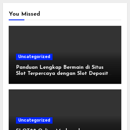
You Missed
Uncategorized
Panduan Lengkap Bermain di Situs
Slot Terpercaya dengan Slot Deposit
QRIS 5 Ribu Termudah
Uncategorized