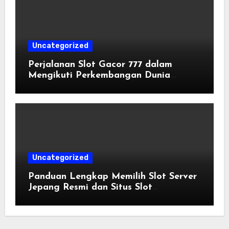
Uncategorized
Perjalanan Slot Gacor 777 dalam
Mengikuti Perkembangan Dunia
Digital
Uncategorized
Panduan Lengkap Memilih Slot Server
Jepang Resmi dan Situs Slot
Terpercaya Gampang Menang