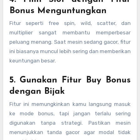
Bonus Menguntungkan
Fitur seperti free spin, wild, scatter, dan
multiplier sangat membantu memperbesar
peluang menang. Saat mesin sedang gacor, fitur
ini biasanya muncul lebih sering dan memberikan
keuntungan besar.
5. Gunakan Fitur Buy Bonus
dengan Bijak
Fitur ini memungkinkan kamu langsung masuk
ke mode bonus, tapi jangan terlalu sering
digunakan tanpa strategi. Pastikan mesin
menunjukkan tanda gacor agar modal tidak