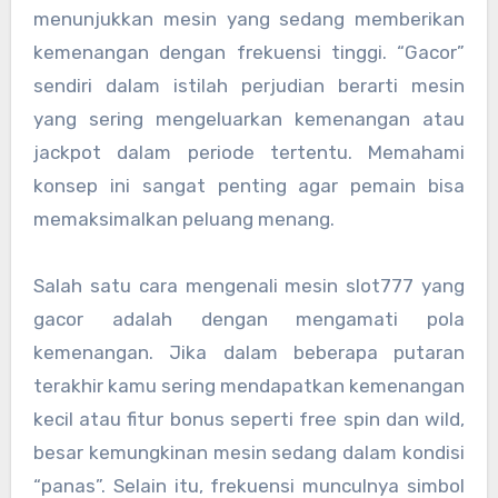
menunjukkan mesin yang sedang memberikan
kemenangan dengan frekuensi tinggi. “Gacor”
sendiri dalam istilah perjudian berarti mesin
yang sering mengeluarkan kemenangan atau
jackpot dalam periode tertentu. Memahami
konsep ini sangat penting agar pemain bisa
memaksimalkan peluang menang.
Salah satu cara mengenali mesin slot777 yang
gacor adalah dengan mengamati pola
kemenangan. Jika dalam beberapa putaran
terakhir kamu sering mendapatkan kemenangan
kecil atau fitur bonus seperti free spin dan wild,
besar kemungkinan mesin sedang dalam kondisi
“panas”. Selain itu, frekuensi munculnya simbol