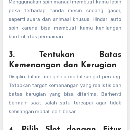
Menggunakan spin manual membuat kamu lebih
peka terhadap tanda mesin sedang gacor,
seperti suara dan animasi khusus. Hindari auto
spin karena bisa membuat kamu kehilangan
kontrol atas permainan.
3. Tentukan Batas
Kemenangan dan Kerugian
Disiplin dalam mengelola modal sangat penting.
Tetapkan target kemenangan yang realistis dan
batas kerugian yang bisa diterima. Berhenti
bermain saat salah satu tercapai agar tidak
kehilangan modal lebih besar.
4. Pilih Slot dengan Fitur