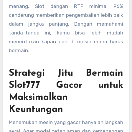
menang. Slot dengan RTP minimal 96%
cenderung memberikan pengembalian lebih baik
dalam jangka panjang. Dengan memahami
tanda-tanda ini, kamu bisa lebih mudah
menentukan kapan dan di mesin mana harus
bermain.
Strategi Jitu Bermain
Slot777 Gacor untuk
Maksimalkan
Keuntungan
Menemukan mesin yang gacor hanyalah langkah
awal. Agar modal tetap aman dan kemenangan