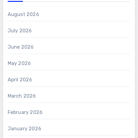
August 2026
July 2026
June 2026
May 2026
April 2026
March 2026
February 2026
January 2026