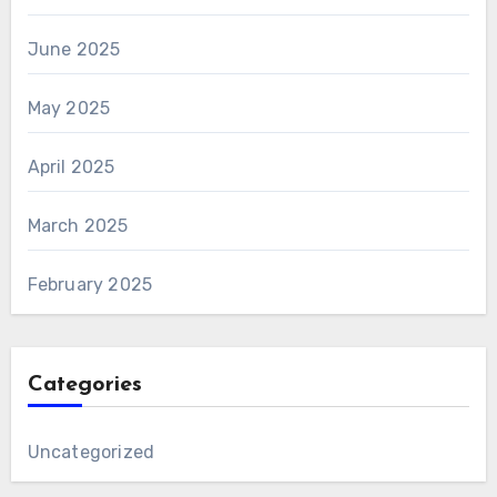
June 2025
May 2025
April 2025
March 2025
February 2025
Categories
Uncategorized