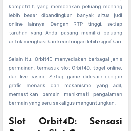
kompetitif, yang memberikan peluang menang
lebih besar dibandingkan banyak situs judi
online lainnya. Dengan RTP tinggi, setiap
taruhan yang Anda pasang memiliki peluang
untuk menghasilkan keuntungan lebih signifikan.
Selain itu, Orbit4D menyediakan berbagai jenis
permainan, termasuk slot Orbit4D, togel online,
dan live casino. Setiap game didesain dengan
grafis menarik dan mekanisme yang adil,
memastikan pemain menikmati pengalaman
bermain yang seru sekaligus menguntungkan.
Slot Orbit4D: Sensasi