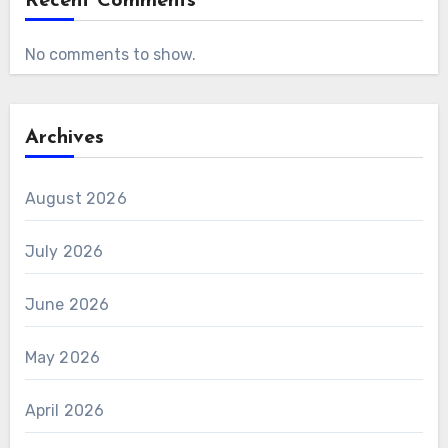
Recent Comments
No comments to show.
Archives
August 2026
July 2026
June 2026
May 2026
April 2026