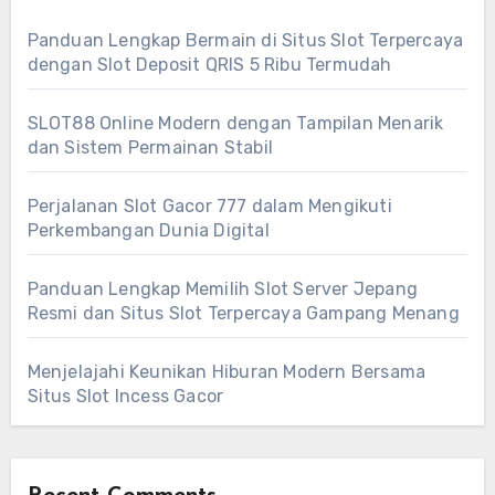
Panduan Lengkap Bermain di Situs Slot Terpercaya
dengan Slot Deposit QRIS 5 Ribu Termudah
SLOT88 Online Modern dengan Tampilan Menarik
dan Sistem Permainan Stabil
Perjalanan Slot Gacor 777 dalam Mengikuti
Perkembangan Dunia Digital
Panduan Lengkap Memilih Slot Server Jepang
Resmi dan Situs Slot Terpercaya Gampang Menang
Menjelajahi Keunikan Hiburan Modern Bersama
Situs Slot Incess Gacor