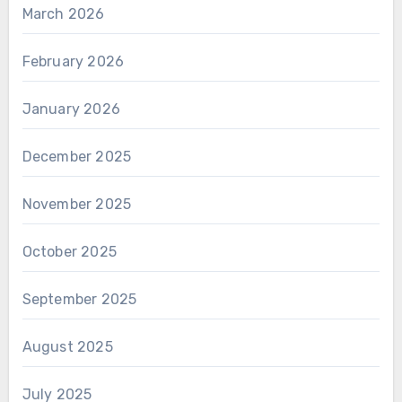
March 2026
February 2026
January 2026
December 2025
November 2025
October 2025
September 2025
August 2025
July 2025