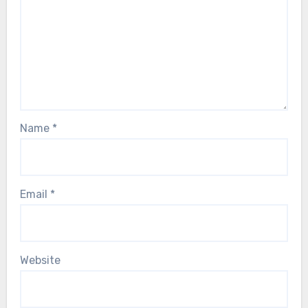
Name
*
Email
*
Website