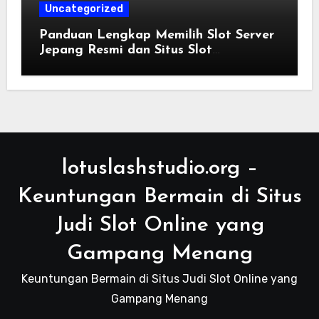
Uncategorized
Panduan Lengkap Memilih Slot Server
Jepang Resmi dan Situs Slot
Terpercaya Gampang Menang
lotuslashstudio.org –
Keuntungan Bermain di Situs
Judi Slot Online yang
Gampang Menang
Keuntungan Bermain di Situs Judi Slot Online yang
Gampang Menang