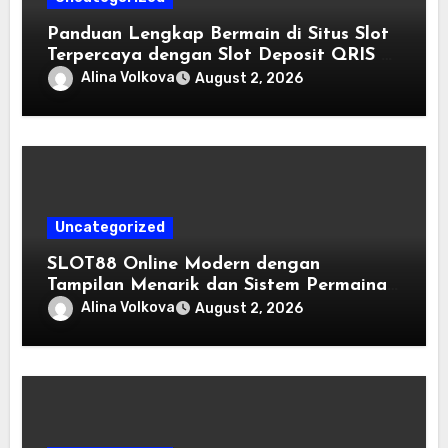
Panduan Lengkap Bermain di Situs Slot
Terpercaya dengan Slot Deposit QRIS 5
Ribu Termudah
Alina Volkova
August 2, 2026
Uncategorized
SLOT88 Online Modern dengan
Tampilan Menarik dan Sistem Permainan
Stabil
Alina Volkova
August 2, 2026