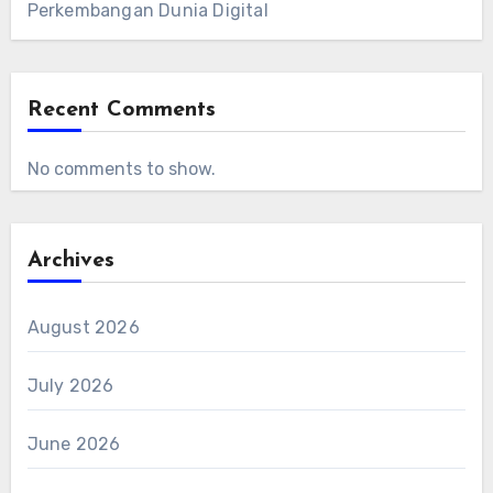
Perkembangan Dunia Digital
Recent Comments
No comments to show.
Archives
August 2026
July 2026
June 2026