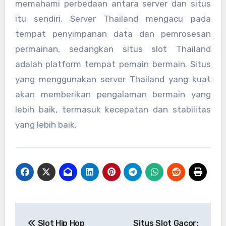
memahami perbedaan antara server dan situs
itu sendiri. Server Thailand mengacu pada
tempat penyimpanan data dan pemrosesan
permainan, sedangkan situs slot Thailand
adalah platform tempat pemain bermain. Situs
yang menggunakan server Thailand yang kuat
akan memberikan pengalaman bermain yang
lebih baik, termasuk kecepatan dan stabilitas
yang lebih baik.
Post
Slot Hip Hop
Situs Slot Gacor: