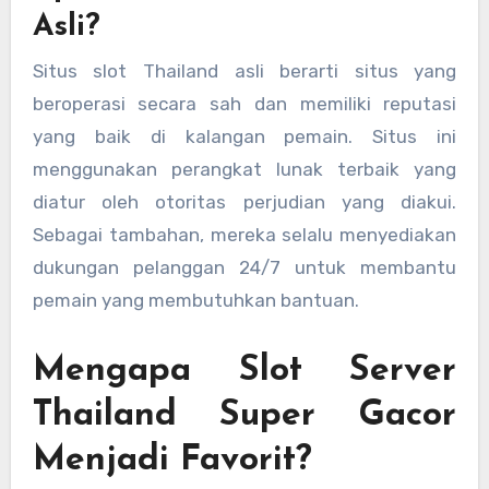
Asli?
Situs slot Thailand asli berarti situs yang
beroperasi secara sah dan memiliki reputasi
yang baik di kalangan pemain. Situs ini
menggunakan perangkat lunak terbaik yang
diatur oleh otoritas perjudian yang diakui.
Sebagai tambahan, mereka selalu menyediakan
dukungan pelanggan 24/7 untuk membantu
pemain yang membutuhkan bantuan.
Mengapa Slot Server
Thailand Super Gacor
Menjadi Favorit?