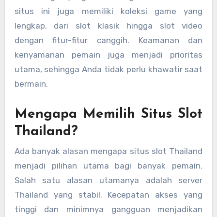
situs ini juga memiliki koleksi game yang
lengkap, dari slot klasik hingga slot video
dengan fitur-fitur canggih. Keamanan dan
kenyamanan pemain juga menjadi prioritas
utama, sehingga Anda tidak perlu khawatir saat
bermain.
Mengapa Memilih Situs Slot
Thailand?
Ada banyak alasan mengapa situs slot Thailand
menjadi pilihan utama bagi banyak pemain.
Salah satu alasan utamanya adalah server
Thailand yang stabil. Kecepatan akses yang
tinggi dan minimnya gangguan menjadikan