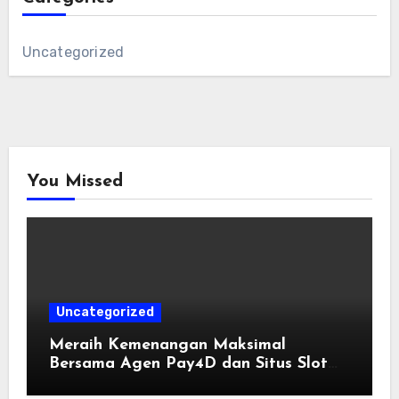
Uncategorized
You Missed
Uncategorized
Meraih Kemenangan Maksimal
Bersama Agen Pay4D dan Situs Slot
Terbaru