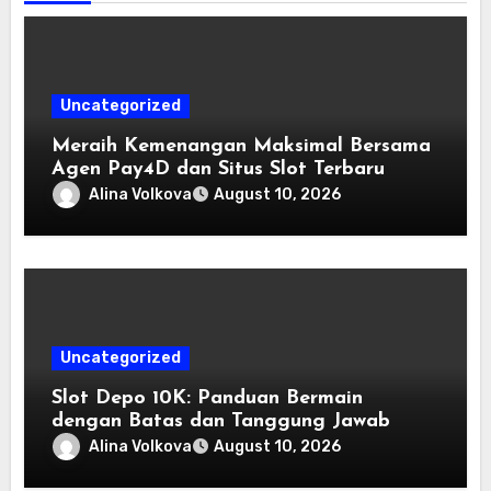
Uncategorized
Meraih Kemenangan Maksimal Bersama
Agen Pay4D dan Situs Slot Terbaru
Alina Volkova
August 10, 2026
Uncategorized
Slot Depo 10K: Panduan Bermain
dengan Batas dan Tanggung Jawab
Alina Volkova
August 10, 2026