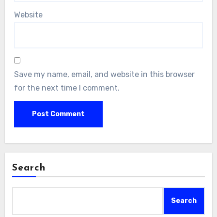
Website
Save my name, email, and website in this browser
for the next time I comment.
Search
Search