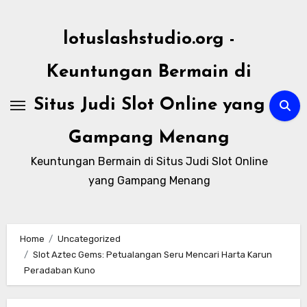
Skip
to
lotuslashstudio.org -
content
Keuntungan Bermain di
Situs Judi Slot Online yang
Gampang Menang
Keuntungan Bermain di Situs Judi Slot Online
yang Gampang Menang
Home
Uncategorized
Slot Aztec Gems: Petualangan Seru Mencari Harta Karun
Peradaban Kuno