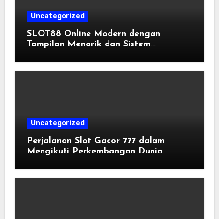
Uncategorized
SLOT88 Online Modern dengan
Tampilan Menarik dan Sistem
Permainan Stabil
Uncategorized
Perjalanan Slot Gacor 777 dalam
Mengikuti Perkembangan Dunia
Digital