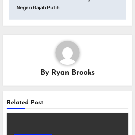
Negeri Gajah Putih
By
Ryan Brooks
Related Post