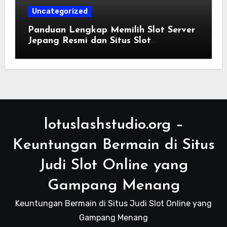
Uncategorized
Panduan Lengkap Memilih Slot Server
Jepang Resmi dan Situs Slot
Terpercaya Gampang Menang
lotuslashstudio.org –
Keuntungan Bermain di Situs
Judi Slot Online yang
Gampang Menang
Keuntungan Bermain di Situs Judi Slot Online yang
Gampang Menang