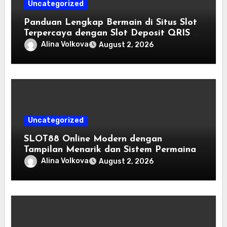
Uncategorized
Panduan Lengkap Bermain di Situs Slot
Terpercaya dengan Slot Deposit QRIS 5
Ribu Termudah
Alina Volkova
August 2, 2026
Uncategorized
SLOT88 Online Modern dengan
Tampilan Menarik dan Sistem Permainan
Stabil
Alina Volkova
August 2, 2026