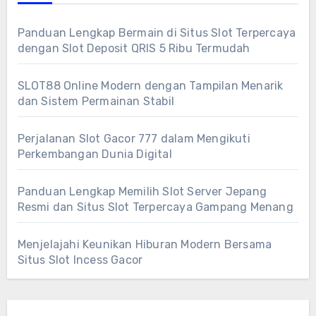
Panduan Lengkap Bermain di Situs Slot Terpercaya
dengan Slot Deposit QRIS 5 Ribu Termudah
SLOT88 Online Modern dengan Tampilan Menarik
dan Sistem Permainan Stabil
Perjalanan Slot Gacor 777 dalam Mengikuti
Perkembangan Dunia Digital
Panduan Lengkap Memilih Slot Server Jepang
Resmi dan Situs Slot Terpercaya Gampang Menang
Menjelajahi Keunikan Hiburan Modern Bersama
Situs Slot Incess Gacor