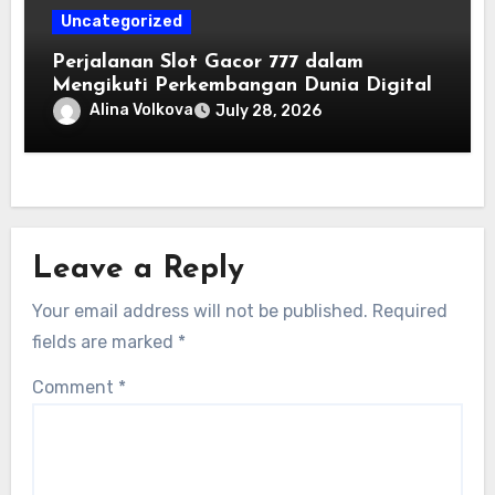
Uncategorized
Perjalanan Slot Gacor 777 dalam
Mengikuti Perkembangan Dunia Digital
Alina Volkova
July 28, 2026
Leave a Reply
Your email address will not be published.
Required
fields are marked
*
Comment
*