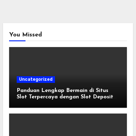
You Missed
Uncategorized
Panduan Lengkap Bermain di Situs
Slot Terpercaya dengan Slot Deposit
QRIS 5 Ribu Termudah