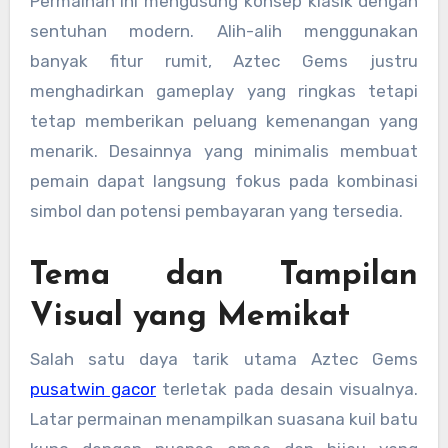
Permainan ini mengusung konsep klasik dengan
sentuhan modern. Alih-alih menggunakan
banyak fitur rumit, Aztec Gems justru
menghadirkan gameplay yang ringkas tetapi
tetap memberikan peluang kemenangan yang
menarik. Desainnya yang minimalis membuat
pemain dapat langsung fokus pada kombinasi
simbol dan potensi pembayaran yang tersedia.
Tema dan Tampilan
Visual yang Memikat
Salah satu daya tarik utama Aztec Gems
pusatwin gacor
terletak pada desain visualnya.
Latar permainan menampilkan suasana kuil batu