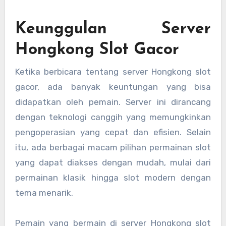
Keunggulan Server
Hongkong Slot Gacor
Ketika berbicara tentang server Hongkong slot
gacor, ada banyak keuntungan yang bisa
didapatkan oleh pemain. Server ini dirancang
dengan teknologi canggih yang memungkinkan
pengoperasian yang cepat dan efisien. Selain
itu, ada berbagai macam pilihan permainan slot
yang dapat diakses dengan mudah, mulai dari
permainan klasik hingga slot modern dengan
tema menarik.
Pemain yang bermain di server Hongkong slot