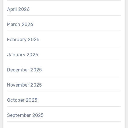
April 2026
March 2026
February 2026
January 2026
December 2025
November 2025
October 2025
September 2025