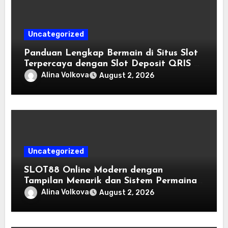
Uncategorized
Panduan Lengkap Bermain di Situs Slot
Terpercaya dengan Slot Deposit QRIS 5
Ribu Termudah
Alina Volkova
August 2, 2026
Uncategorized
SLOT88 Online Modern dengan
Tampilan Menarik dan Sistem Permainan
Stabil
Alina Volkova
August 2, 2026