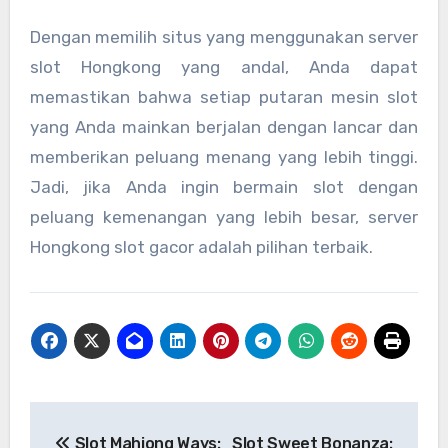
Dengan memilih situs yang menggunakan server
slot Hongkong yang andal, Anda dapat
memastikan bahwa setiap putaran mesin slot
yang Anda mainkan berjalan dengan lancar dan
memberikan peluang menang yang lebih tinggi.
Jadi, jika Anda ingin bermain slot dengan
peluang kemenangan yang lebih besar, server
Hongkong slot gacor adalah pilihan terbaik.
Post
Slot Mahjong Ways:
Slot Sweet Bonanza: