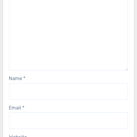
Name
*
Email
*