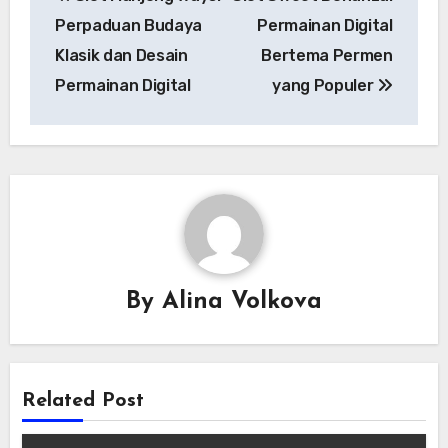
navigation
Perpaduan Budaya
Permainan Digital
Klasik dan Desain
Bertema Permen
Permainan Digital
yang Populer
By
Alina Volkova
Related Post