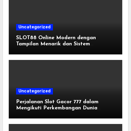
Uncategorized
SLOT88 Online Modern dengan
Tampilan Menarik dan Sistem
Permainan Stabil
Uncategorized
Perjalanan Slot Gacor 777 dalam
Mengikuti Perkembangan Dunia
Digital