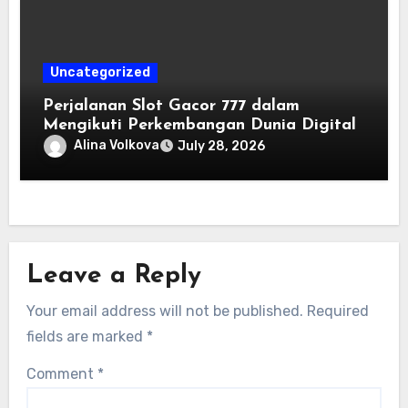
Uncategorized
Perjalanan Slot Gacor 777 dalam
Mengikuti Perkembangan Dunia Digital
Alina Volkova
July 28, 2026
Leave a Reply
Your email address will not be published.
Required
fields are marked
*
Comment
*