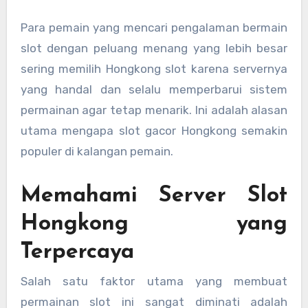
Para pemain yang mencari pengalaman bermain
slot dengan peluang menang yang lebih besar
sering memilih Hongkong slot karena servernya
yang handal dan selalu memperbarui sistem
permainan agar tetap menarik. Ini adalah alasan
utama mengapa slot gacor Hongkong semakin
populer di kalangan pemain.
Memahami Server Slot
Hongkong yang
Terpercaya
Salah satu faktor utama yang membuat
permainan slot ini sangat diminati adalah