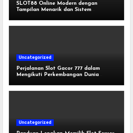
SLOT88 Online Modern dengan
Tampilan Menarik dan Sistem
Permainan Stabil
Uncategorized
Perjalanan Slot Gacor 777 dalam
Mengikuti Perkembangan Dunia
Digital
Uncategorized