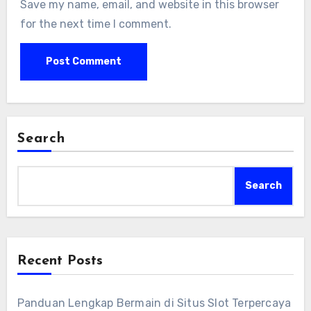
Save my name, email, and website in this browser
for the next time I comment.
Search
Search
Recent Posts
Panduan Lengkap Bermain di Situs Slot Terpercaya