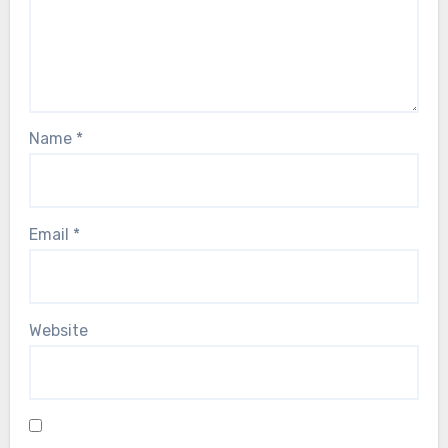
Name
*
Email
*
Website