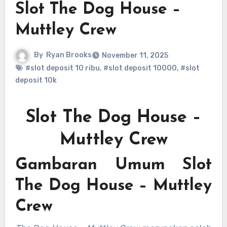
Slot The Dog House –
Muttley Crew
By
Ryan Brooks
November 11, 2025
#slot deposit 10 ribu
,
#slot deposit 10000
,
#slot
deposit 10k
Slot The Dog House –
Muttley Crew
Gambaran Umum Slot
The Dog House – Muttley
Crew