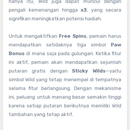
hanya itu, Wild juga dapat muncul dengan
pengali kemenangan hingga
x3
, yang secara
signifikan meningkatkan potensi hadiah.
Untuk mengaktifkan
Free Spins
, pemain harus
mendapatkan setidaknya tiga simbol
Paw
Bonus
di mana saja pada gulungan. Ketika fitur
ini aktif, pemain akan mendapatkan sejumlah
putaran gratis dengan
Sticky Wilds
—yaitu
simbol Wild yang tetap menempel di tempatnya
selama fitur berlangsung. Dengan mekanisme
ini, peluang untuk menang besar semakin tinggi
karena setiap putaran berikutnya memiliki Wild
tambahan yang tetap aktif.