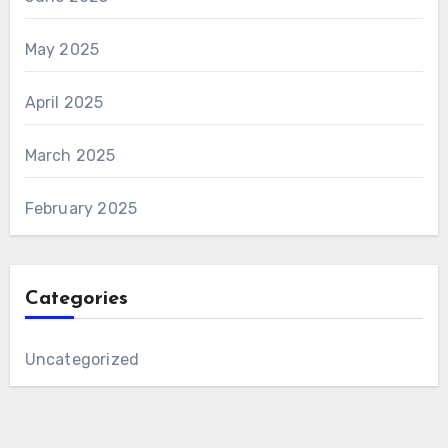
May 2025
April 2025
March 2025
February 2025
Categories
Uncategorized