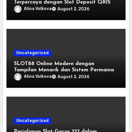
Terpercaya dengan Slot Deposit QRIS 5
Ribu Termudah
Alina Volkova
August 2, 2026
Uncategorized
SLOT88 Online Modern dengan
Tampilan Menarik dan Sistem Permainan
Stabil
Alina Volkova
August 2, 2026
Uncategorized
Perjalanan Slot Gacor 777 dalam