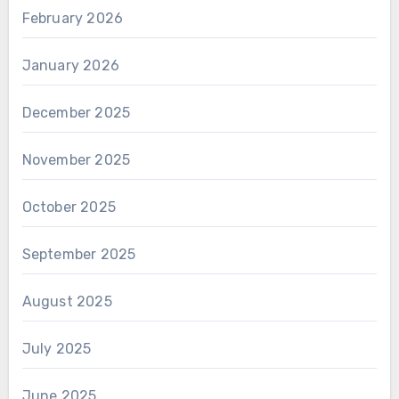
February 2026
January 2026
December 2025
November 2025
October 2025
September 2025
August 2025
July 2025
June 2025