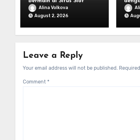
Bermain di Situs Slot
denga
Terpercaya dengan Slot
dan S
Alina Volkova
Al
Deposit QRIS 5 Ribu
Stabil
August 2, 2026
Augu
Termudah
Leave a Reply
Your email address will not be published.
Required
Comment
*