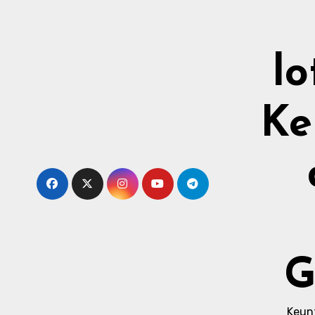
Skip
to
content
lo
Ke
G
Keun