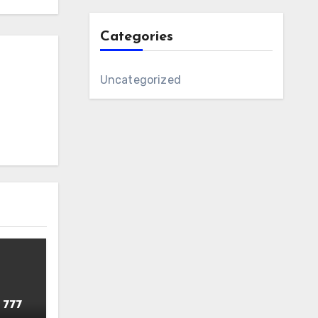
Categories
Uncategorized
 777