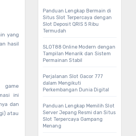
Panduan Lengkap Bermain di
Situs Slot Terpercaya dengan
Slot Deposit QRIS 5 Ribu
Termudah
an hasil
SLOT88 Online Modern dengan
Tampilan Menarik dan Sistem
Permainan Stabil
Perjalanan Slot Gacor 777
dalam Mengikuti
h game
Perkembangan Dunia Digital
asi ini
snya dan
Panduan Lengkap Memilih Slot
Server Jepang Resmi dan Situs
gi) atau
Slot Terpercaya Gampang
Menang