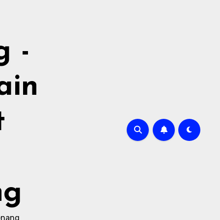
g -
ain
t
ng
enang