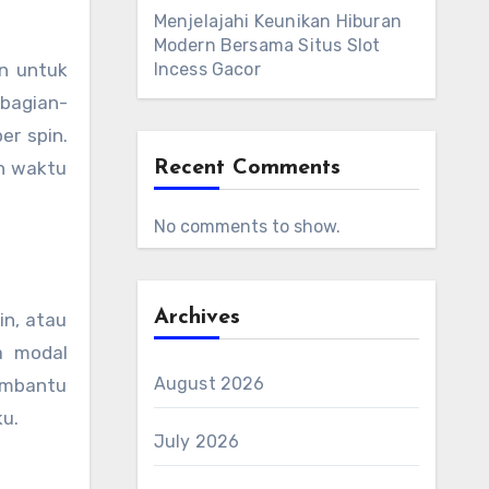
Menjelajahi Keunikan Hiburan
Modern Bersama Situs Slot
an untuk
Incess Gacor
 bagian-
er spin.
an waktu
Recent Comments
No comments to show.
Archives
in, atau
a modal
August 2026
embantu
u.
July 2026