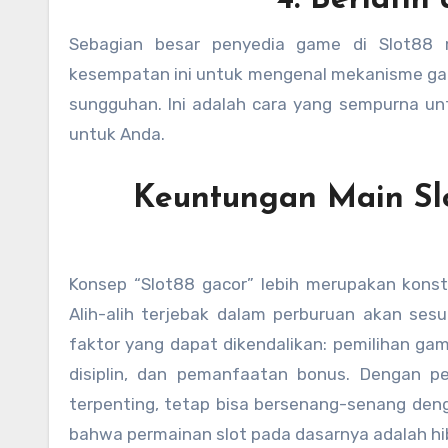
4. Berlati
Sebagian besar penyedia game di Slot88
kesempatan ini untuk mengenal mekanisme gam
sungguhan. Ini adalah cara yang sempurna u
untuk Anda.
Keuntungan Main S
Konsep “Slot88 gacor” lebih merupakan konstr
Alih-alih terjebak dalam perburuan akan ses
faktor yang dapat dikendalikan: pemilihan g
disiplin, dan pemanfaatan bonus. Dengan p
terpenting, tetap bisa bersenang-senang deng
bahwa permainan slot pada dasarnya adalah hibu