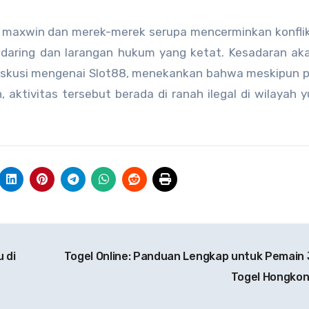
maxwin dan merek-merek serupa mencerminkan konflik
daring dan larangan hukum yang ketat. Kesadaran aka
 diskusi mengenai Slot88, menekankan bahwa meskipun 
ktivitas tersebut berada di ranah ilegal di wilayah yu
 di
Togel Online: Panduan Lengkap untuk Pemain 
Togel Hongko