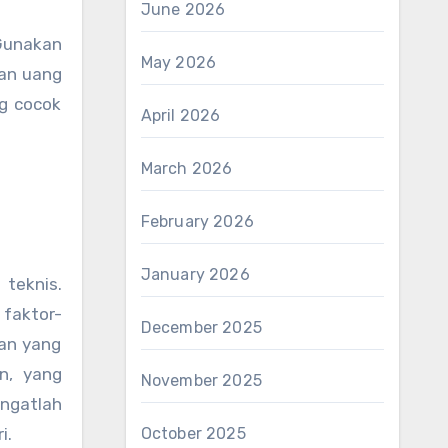
June 2026
Gunakan
May 2026
kan uang
g cocok
April 2026
March 2026
February 2026
January 2026
 teknis.
faktor-
December 2025
gan yang
n, yang
November 2025
Ingatlah
i.
October 2025