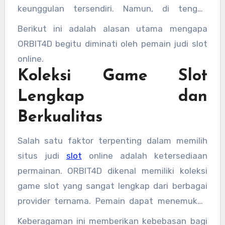
keunggulan tersendiri. Namun, di tengah
persaingan tersebut, nama
ORBIT4D
kerap
Berikut ini adalah alasan utama mengapa
disebut sebagai pilihan utama oleh para
ORBIT4D begitu diminati oleh pemain judi slot
pemain slot online. Hal ini tentu bukan tanpa
online.
alasan. Reputasi yang kuat, layanan yang
Koleksi Game Slot
konsisten, serta pengalaman bermain yang
Lengkap dan
memuaskan menjadikan ORBIT4D menonjol
dibandingkan platform lainnya.
Berkualitas
Salah satu faktor terpenting dalam memilih
situs judi
slot
online adalah ketersediaan
permainan. ORBIT4D dikenal memiliki koleksi
game slot yang sangat lengkap dari berbagai
provider ternama. Pemain dapat menemukan
beragam jenis slot, mulai dari slot klasik
Keberagaman ini memberikan kebebasan bagi