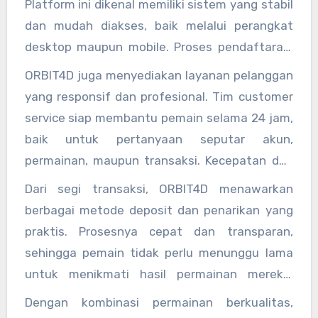
Platform ini dikenal memiliki sistem yang stabil
dan mudah diakses, baik melalui perangkat
desktop maupun mobile. Proses pendaftaran,
login, hingga transaksi dirancang sederhana
ORBIT4D juga menyediakan layanan pelanggan
agar pemain dapat langsung fokus bermain
yang responsif dan profesional. Tim customer
tanpa kendala teknis.
service siap membantu pemain selama 24 jam,
baik untuk pertanyaan seputar akun,
permainan, maupun transaksi. Kecepatan dan
keramahan dalam menangani masalah
Dari segi transaksi, ORBIT4D menawarkan
membuat pemain merasa dihargai dan aman.
berbagai metode deposit dan penarikan yang
praktis. Prosesnya cepat dan transparan,
sehingga pemain tidak perlu menunggu lama
untuk menikmati hasil permainan mereka.
Faktor keamanan juga menjadi perhatian
Dengan kombinasi permainan berkualitas,
utama, dengan sistem perlindungan data yang