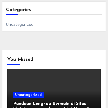
Categories
Uncategorized
You Missed
Uncategorized
Panduan Lengkap Bermain di Situs