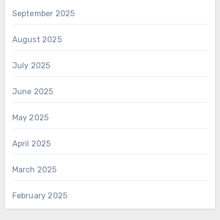
September 2025
August 2025
July 2025
June 2025
May 2025
April 2025
March 2025
February 2025