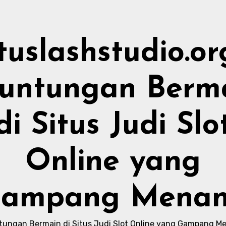
tuslashstudio.or
untungan Berm
di Situs Judi Slo
Online yang
ampang Mena
tungan Bermain di Situs Judi Slot Online yang Gampang M