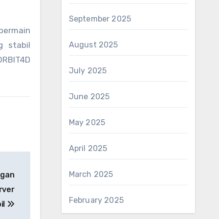
September 2025
bermain
 stabil
August 2025
 ORBIT4D
July 2025
June 2025
May 2025
April 2025
March 2025
ngan
rver
February 2025
il