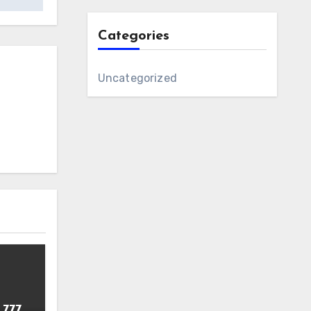
Categories
Uncategorized
 777