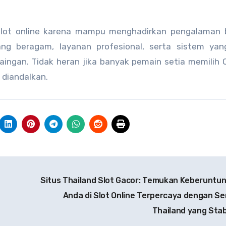
 slot online karena mampu menghadirkan pengalaman 
g beragam, layanan profesional, serta sistem yang
saingan. Tidak heran jika banyak pemain setia memilih
 diandalkan.
Situs Thailand Slot Gacor: Temukan Keberuntu
Anda di Slot Online Terpercaya dengan Se
Thailand yang Stab