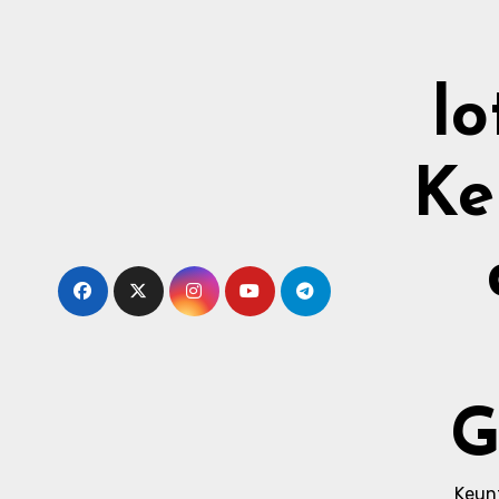
Skip
to
content
lo
Ke
G
Keun