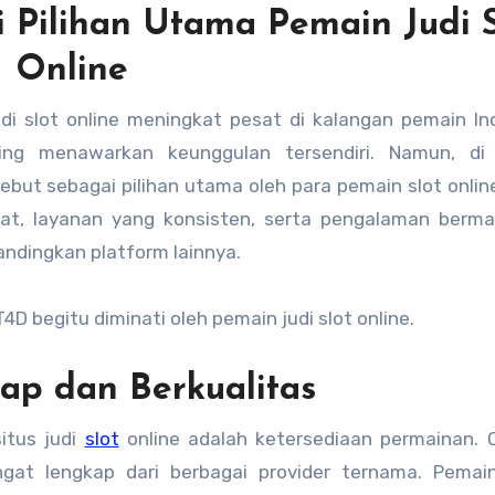
Pilihan Utama Pemain Judi S
Online
ing menawarkan keunggulan tersendiri. Namun, di
ebut sebagai pilihan utama oleh para pemain slot online.
at, layanan yang konsisten, serta pengalaman berma
dingkan platform lainnya.
D begitu diminati oleh pemain judi slot online.
ap dan Berkualitas
itus judi
slot
online adalah ketersediaan permainan. 
ngat lengkap dari berbagai provider ternama. Pemai