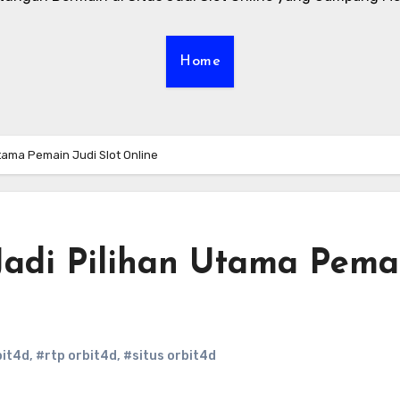
Home
tama Pemain Judi Slot Online
di Pilihan Utama Pema
bit4d
,
#rtp orbit4d
,
#situs orbit4d