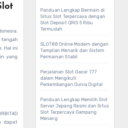
lot
Panduan Lengkap Bermain di
Situs Slot Terpercaya dengan
Slot Deposit QRIS 5 Ribu
Termudah
 tengah
SLOT88 Online Modern dengan
 Hal ini
Tampilan Menarik dan Sistem
in yang
Permainan Stabil
Perjalanan Slot Gacor 777
dalam Mengikuti
Perkembangan Dunia Digital
Panduan Lengkap Memilih Slot
Server Jepang Resmi dan Situs
Slot Terpercaya Gampang
ORBIT4D
Menang
n dapat