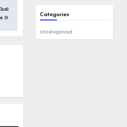
Judi
Categories
ne
Uncategorized