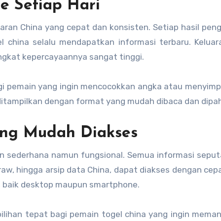
e Setiap Hari
uaran China yang cepat dan konsisten. Setiap hasil pen
l china selalu mendapatkan informasi terbaru. Kelua
ingkat kepercayaannya sangat tinggi.
bagi pemain yang ingin mencocokkan angka atau menyimp
 ditampilkan dengan format yang mudah dibaca dan dipa
ang Mudah Diakses
an sederhana namun fungsional. Semua informasi seput
draw, hingga arsip data China, dapat diakses dengan cepa
t, baik desktop maupun smartphone.
ilihan tepat bagi pemain togel china yang ingin meman