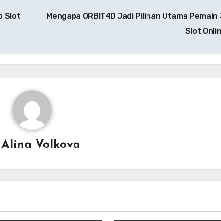
p Slot
Mengapa ORBIT4D Jadi Pilihan Utama Pemain 
Slot Onli
y
Alina Volkova