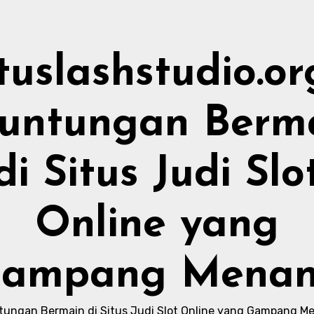
tuslashstudio.or
untungan Berm
di Situs Judi Slo
Online yang
ampang Mena
tungan Bermain di Situs Judi Slot Online yang Gampang M