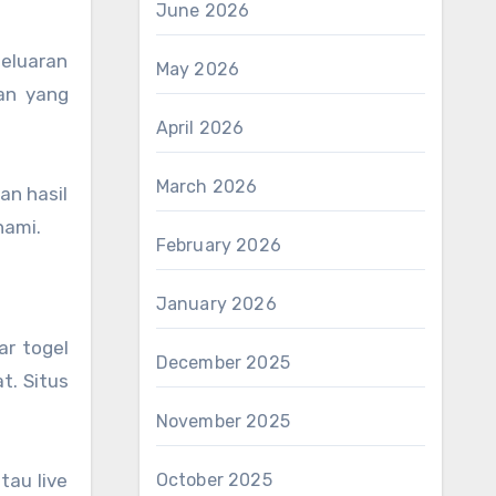
June 2026
geluaran
May 2026
ran yang
April 2026
March 2026
an hasil
hami.
February 2026
January 2026
ar togel
December 2025
t. Situs
November 2025
tau live
October 2025