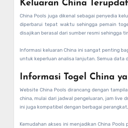
Keluaran China Terupdat
China Pools juga dikenal sebagai penyedia kel
diperbarui tepat waktu sehingga pemain toge
disajikan berasal dari sumber resmi sehingga t
Informasi keluaran China ini sangat penting 
untuk keperluan analisa lanjutan. Semua data
Informasi Togel China y
Website China Pools dirancang dengan tampil
china, mulai dari jadwal pengeluaran, jam live 
ini juga kompatibel dengan berbagai perangka
Kemudahan akses ini menjadikan China Pools p