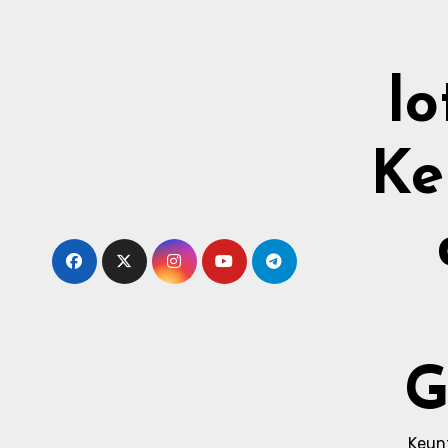
Skip
to
content
lo
Ke
G
Keun