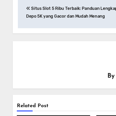
Post
Situs Slot 5 Ribu Terbaik: Panduan Lengka
navigation
Depo 5K yang Gacor dan Mudah Menang
B
Related Post