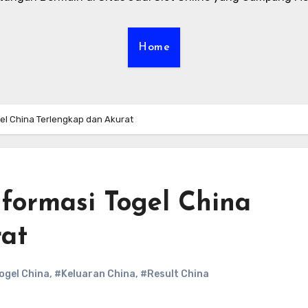
Home
gel China Terlengkap dan Akurat
nformasi Togel China
rat
ogel China
,
#Keluaran China
,
#Result China