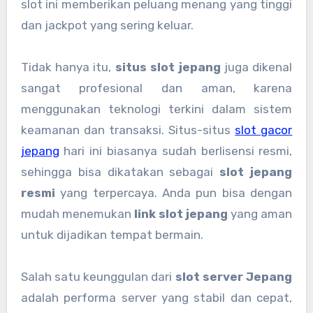
slot ini memberikan peluang menang yang tinggi
dan jackpot yang sering keluar.
Tidak hanya itu,
situs slot jepang
juga dikenal
sangat profesional dan aman, karena
menggunakan teknologi terkini dalam sistem
keamanan dan transaksi. Situs-situs
slot gacor
jepang
hari ini biasanya sudah berlisensi resmi,
sehingga bisa dikatakan sebagai
slot jepang
resmi
yang terpercaya. Anda pun bisa dengan
mudah menemukan
link slot jepang
yang aman
untuk dijadikan tempat bermain.
Salah satu keunggulan dari
slot server Jepang
adalah performa server yang stabil dan cepat,