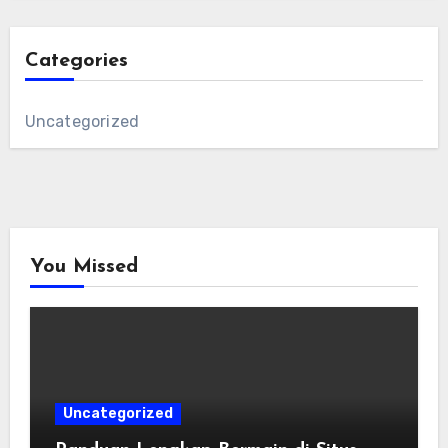
Categories
Uncategorized
You Missed
Uncategorized