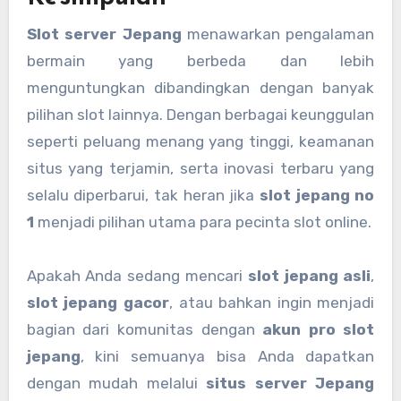
Slot server Jepang
menawarkan pengalaman
bermain yang berbeda dan lebih
menguntungkan dibandingkan dengan banyak
pilihan slot lainnya. Dengan berbagai keunggulan
seperti peluang menang yang tinggi, keamanan
situs yang terjamin, serta inovasi terbaru yang
selalu diperbarui, tak heran jika
slot jepang no
1
menjadi pilihan utama para pecinta slot online.
Apakah Anda sedang mencari
slot jepang asli
,
slot jepang gacor
, atau bahkan ingin menjadi
bagian dari komunitas dengan
akun pro slot
jepang
, kini semuanya bisa Anda dapatkan
dengan mudah melalui
situs server Jepang