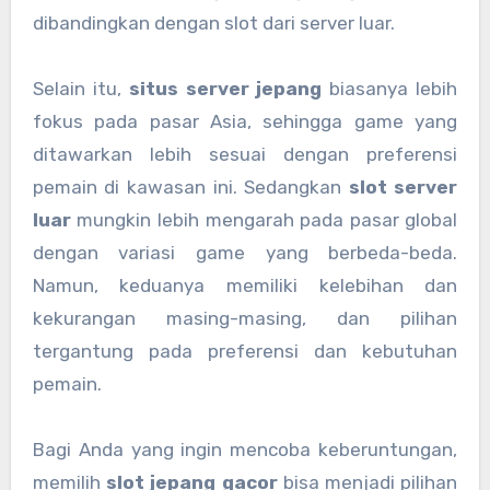
dibandingkan dengan slot dari server luar.
Selain itu,
situs server jepang
biasanya lebih
fokus pada pasar Asia, sehingga game yang
ditawarkan lebih sesuai dengan preferensi
pemain di kawasan ini. Sedangkan
slot server
luar
mungkin lebih mengarah pada pasar global
dengan variasi game yang berbeda-beda.
Namun, keduanya memiliki kelebihan dan
kekurangan masing-masing, dan pilihan
tergantung pada preferensi dan kebutuhan
pemain.
Bagi Anda yang ingin mencoba keberuntungan,
memilih
slot jepang gacor
bisa menjadi pilihan