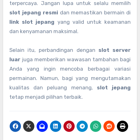
terpercaya. Jangan lupa untuk selalu memilih
slot jepang resmi
dan memastikan bermain di
link slot jepang
yang valid untuk keamanan
dan kenyamanan maksimal.
Selain itu, perbandingan dengan
slot server
luar
juga memberikan wawasan tambahan bagi
Anda yang ingin mencoba berbagai variasi
permainan. Namun, bagi yang mengutamakan
kualitas dan peluang menang,
slot jepang
tetap menjadi pilihan terbaik.