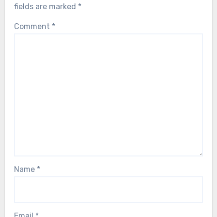
fields are marked
*
Comment
*
Name
*
Email
*