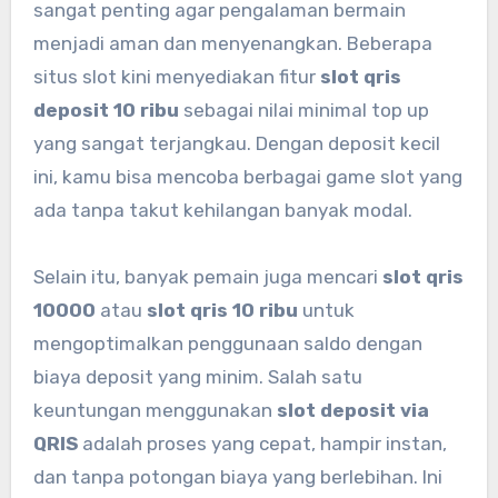
sangat penting agar pengalaman bermain
menjadi aman dan menyenangkan. Beberapa
situs slot kini menyediakan fitur
slot qris
deposit 10 ribu
sebagai nilai minimal top up
yang sangat terjangkau. Dengan deposit kecil
ini, kamu bisa mencoba berbagai game slot yang
ada tanpa takut kehilangan banyak modal.
Selain itu, banyak pemain juga mencari
slot qris
10000
atau
slot qris 10 ribu
untuk
mengoptimalkan penggunaan saldo dengan
biaya deposit yang minim. Salah satu
keuntungan menggunakan
slot deposit via
QRIS
adalah proses yang cepat, hampir instan,
dan tanpa potongan biaya yang berlebihan. Ini