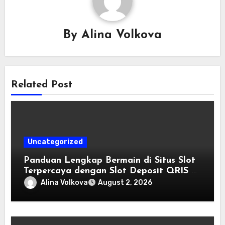
By
Alina Volkova
Related Post
Uncategorized
Panduan Lengkap Bermain di Situs Slot
Terpercaya dengan Slot Deposit QRIS 5
Ribu Termudah
Alina Volkova
August 2, 2026