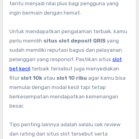
tentu menjadi nilai plus bagi pengguna yang
ingin bermain dengan hemat.
Untuk mendapatkan pengalaman terbaik, kamu
perlu memilih
situs slot deposit QRIS
yang
sudah memiliki reputasi bagus dan pelayanan
pelanggan yang responsif. Pastikan situs
slot
bet kecil
terbaik tersebut juga menyediakan
fitur
slot 10k
atau
slot 10 ribu
agar kamu bisa
memulai dengan modal kecil tapi tetap
berkesempatan mendapatkan kemenangan
besar.
Tips penting lainnya adalah selalu cek review
dan rating dari situs slot tersebut serta