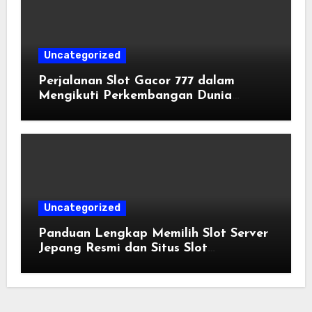
Uncategorized
Perjalanan Slot Gacor 777 dalam
Mengikuti Perkembangan Dunia
Digital
Uncategorized
Panduan Lengkap Memilih Slot Server
Jepang Resmi dan Situs Slot
Terpercaya Gampang Menang