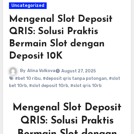
Uncategorized
Mengenal Slot Deposit
QRIS: Solusi Praktis
Bermain Slot dengan
Deposit 10K
By
Alina Volkova
August 27, 2025
#bet 10 ribu
,
#deposit qris tanpa potongan
,
#slot
bet 10rb
,
#slot deposit 10rb
,
#slot qris 10rb
Mengenal Slot Deposit
QRIS: Solusi Praktis