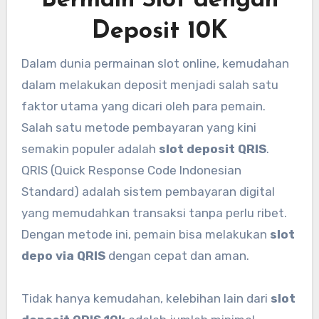
Bermain Slot dengan
Deposit 10K
Dalam dunia permainan slot online, kemudahan
dalam melakukan deposit menjadi salah satu
faktor utama yang dicari oleh para pemain.
Salah satu metode pembayaran yang kini
semakin populer adalah
slot deposit QRIS
.
QRIS (Quick Response Code Indonesian
Standard) adalah sistem pembayaran digital
yang memudahkan transaksi tanpa perlu ribet.
Dengan metode ini, pemain bisa melakukan
slot
depo via QRIS
dengan cepat dan aman.
Tidak hanya kemudahan, kelebihan lain dari
slot