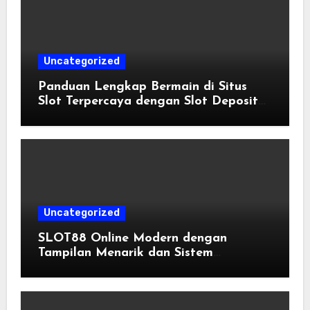
Uncategorized
Panduan Lengkap Bermain di Situs
Slot Terpercaya dengan Slot Deposit
QRIS 5 Ribu Termudah
Uncategorized
SLOT88 Online Modern dengan
Tampilan Menarik dan Sistem
Permainan Stabil