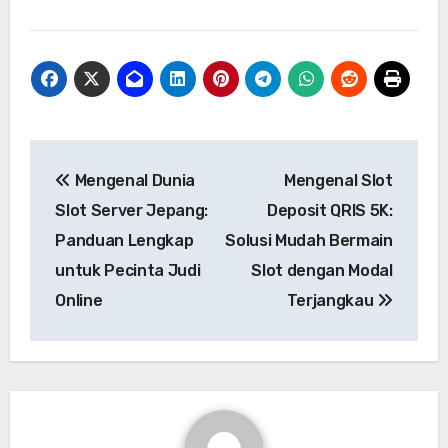
Post
Mengenal Dunia
Mengenal Slot
navigation
Slot Server Jepang:
Deposit QRIS 5K:
Panduan Lengkap
Solusi Mudah Bermain
untuk Pecinta Judi
Slot dengan Modal
Online
Terjangkau