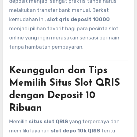
deposit menjadi sangat praktis tanpa harus
melakukan transfer bank manual. Berkat
kemudahan ini,
slot qris deposit 10000
menjadi pilihan favorit bagi para pecinta slot
online yang ingin merasakan sensasi bermain
tanpa hambatan pembayaran.
Keunggulan dan Tips
Memilih Situs Slot QRIS
dengan Deposit 10
Ribuan
Memilih
situs slot QRIS
yang terpercaya dan
memiliki layanan
slot depo 10k QRIS
tentu