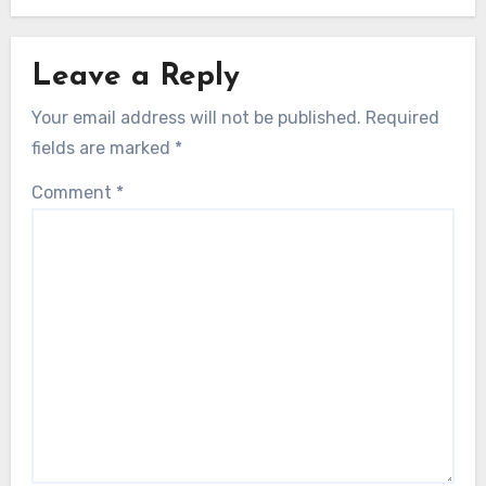
Leave a Reply
Your email address will not be published.
Required
fields are marked
*
Comment
*