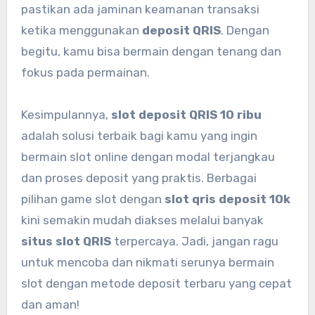
pastikan ada jaminan keamanan transaksi
ketika menggunakan
deposit QRIS
. Dengan
begitu, kamu bisa bermain dengan tenang dan
fokus pada permainan.
Kesimpulannya,
slot deposit QRIS 10 ribu
adalah solusi terbaik bagi kamu yang ingin
bermain slot online dengan modal terjangkau
dan proses deposit yang praktis. Berbagai
pilihan game slot dengan
slot qris deposit 10k
kini semakin mudah diakses melalui banyak
situs slot QRIS
terpercaya. Jadi, jangan ragu
untuk mencoba dan nikmati serunya bermain
slot dengan metode deposit terbaru yang cepat
dan aman!