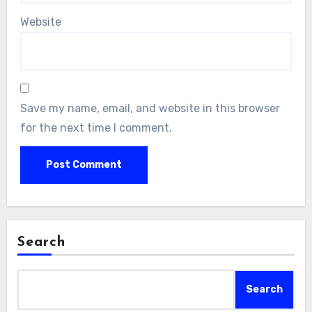
Website
Save my name, email, and website in this browser
for the next time I comment.
Search
Search