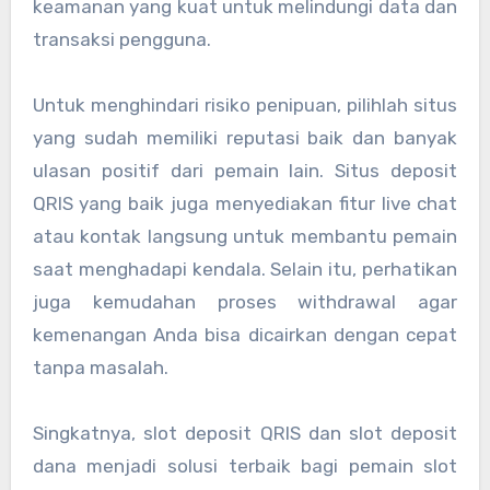
keamanan yang kuat untuk melindungi data dan
transaksi pengguna.
Untuk menghindari risiko penipuan, pilihlah situs
yang sudah memiliki reputasi baik dan banyak
ulasan positif dari pemain lain. Situs deposit
QRIS yang baik juga menyediakan fitur live chat
atau kontak langsung untuk membantu pemain
saat menghadapi kendala. Selain itu, perhatikan
juga kemudahan proses withdrawal agar
kemenangan Anda bisa dicairkan dengan cepat
tanpa masalah.
Singkatnya, slot deposit QRIS dan slot deposit
dana menjadi solusi terbaik bagi pemain slot