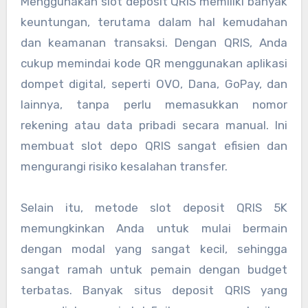
Menggunakan slot deposit QRIS memiliki banyak
keuntungan, terutama dalam hal kemudahan
dan keamanan transaksi. Dengan QRIS, Anda
cukup memindai kode QR menggunakan aplikasi
dompet digital, seperti OVO, Dana, GoPay, dan
lainnya, tanpa perlu memasukkan nomor
rekening atau data pribadi secara manual. Ini
membuat slot depo QRIS sangat efisien dan
mengurangi risiko kesalahan transfer.
Selain itu, metode slot deposit QRIS 5K
memungkinkan Anda untuk mulai bermain
dengan modal yang sangat kecil, sehingga
sangat ramah untuk pemain dengan budget
terbatas. Banyak situs deposit QRIS yang