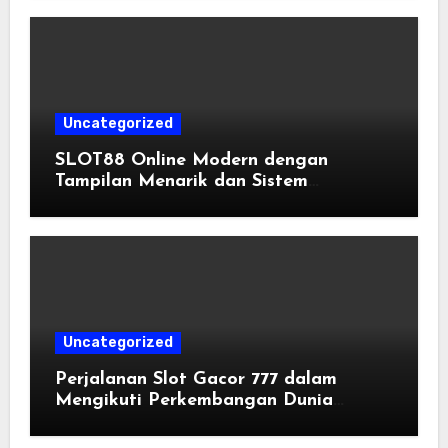
Uncategorized
SLOT88 Online Modern dengan
Tampilan Menarik dan Sistem
Permainan Stabil
Uncategorized
Perjalanan Slot Gacor 777 dalam
Mengikuti Perkembangan Dunia
Digital