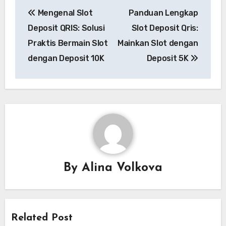
Post
Mengenal Slot
Panduan Lengkap
navigation
Deposit QRIS: Solusi
Slot Deposit Qris:
Praktis Bermain Slot
Mainkan Slot dengan
dengan Deposit 10K
Deposit 5K
By
Alina Volkova
Related Post