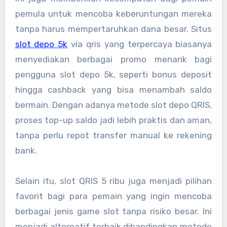
pemula untuk mencoba keberuntungan mereka
tanpa harus mempertaruhkan dana besar. Situs
slot depo 5k
via qris yang terpercaya biasanya
menyediakan berbagai promo menarik bagi
pengguna slot depo 5k, seperti bonus deposit
hingga cashback yang bisa menambah saldo
bermain. Dengan adanya metode slot depo QRIS,
proses top-up saldo jadi lebih praktis dan aman,
tanpa perlu repot transfer manual ke rekening
bank.
Selain itu, slot QRIS 5 ribu juga menjadi pilihan
favorit bagi para pemain yang ingin mencoba
berbagai jenis game slot tanpa risiko besar. Ini
menjadi alternatif terbaik dibandingkan metode