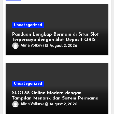
Uncategorized
Panduan Lengkap Bermain di Situs Slot
Terpercaya dengan Slot Deposit QRIS 5
Ribu Termudah
Alina Volkova
August 2, 2026
Uncategorized
SLOT88 Online Modern dengan
Tampilan Menarik dan Sistem Permainan
Stabil
Alina Volkova
August 2, 2026